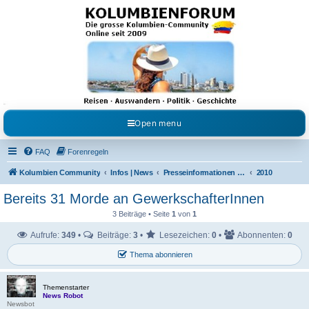
Kolumbienforum - Das
grosse Forum der
Freunde Kolumbiens
Reisen, Auswandern, Kultur, Politik, Geschichte und Visum in Kolumbien und Venezuela.
Austausch, Erfahrungen und Gemeinschaft im Kolumbienforum
Open menu
FAQ
Forenregeln
Kolumbien Community
Infos | News
Presseinformationen & Neuigkeiten
2010
Bereits 31 Morde an GewerkschafterInnen
3 Beiträge • Seite
1
von
1
Aufrufe:
349
•
Beiträge:
3
•
Lesezeichen:
0
•
Abonnenten:
0
Thema abonnieren
Themenstarter
News Robot
Newsbot