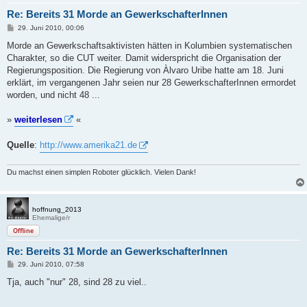
Re: Bereits 31 Morde an GewerkschafterInnen
B
29. Juni 2010, 00:06
e
i
Morde an Gewerkschaftsaktivisten hätten in Kolumbien systematischen
t
Charakter, so die CUT weiter. Damit widerspricht die Organisation der
r
a
Regierungsposition. Die Regierung von Àlvaro Uribe hatte am 18. Juni
g
erklärt, im vergangenen Jahr seien nur 28 GewerkschafterInnen ermordet
worden, und nicht 48 ...
»
weiterlesen
«
Quelle
:
http://www.amerika21.de
Du machst einen simplen Roboter glücklich. Vielen Dank!
hoffnung_2013
Ehemalige/r
Offline
Re: Bereits 31 Morde an GewerkschafterInnen
B
29. Juni 2010, 07:58
e
i
Tja, auch "nur" 28, sind 28 zu viel..
t
r
a