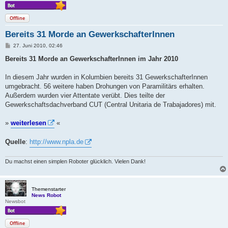
Offline
Bereits 31 Morde an GewerkschafterInnen
B
27. Juni 2010, 02:46
e
i
Bereits 31 Morde an GewerkschafterInnen im Jahr 2010
t
r
a
In diesem Jahr wurden in Kolumbien bereits 31 GewerkschafterInnen
g
umgebracht. 56 weitere haben Drohungen von Paramilitärs erhalten.
Außerdem wurden vier Attentate verübt. Dies teilte der
Gewerkschaftsdachverband CUT (Central Unitaria de Trabajadores) mit.
»
weiterlesen
«
Quelle
:
http://www.npla.de
Du machst einen simplen Roboter glücklich. Vielen Dank!
Themenstarter
News Robot
Newsbot
Offline