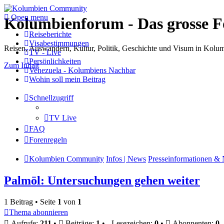
Open menu
Kolumbienforum - Das grosse 
Reiseberichte
Visabestimmungen
Reisen, Auswandern, Kultur, Politik, Geschichte und Visum in Kol
TV - Live
Persönlichkeiten
Zum Inhalt
Venezuela - Kolumbiens Nachbar
Wohin soll mein Beitrag
Schnellzugriff
TV Live
FAQ
Forenregeln
Kolumbien Community
Infos | News
Presseinformationen & 
Palmöl: Untersuchungen gehen weiter
1 Beitrag • Seite
1
von
1
Thema abonnieren
Aufrufe:
211
•
Beiträge:
1
•
Lesezeichen:
0
•
Abonnenten:
0