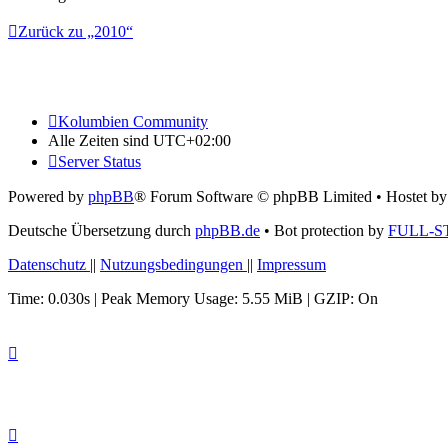
Zurück zu „2010“
Kolumbien Community
Alle Zeiten sind
UTC+02:00
Server Status
Powered by
phpBB
® Forum Software © phpBB Limited
• Hostet b
Deutsche Übersetzung durch
phpBB.de
• Bot protection by
FULL-S
Datenschutz
||
Nutzungsbedingungen
||
Impressum
Time: 0.030s
| Peak Memory Usage: 5.55 MiB | GZIP: On