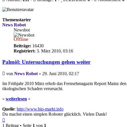
Themenstarter
News Robot
Newsbot
Offline
Beiträge:
16430
Registriert:
3. März 2010, 03:16
Palmöl: Untersuchungen gehen weiter
Beitrag
von
News Robot
»
29. Juni 2010, 02:17
Im Frühjahr 2010 März erhob das Fernsehmagazin Report Mainz den 
ökologischen Schaden verursacht.
»
weiterlesen
«
Quelle
:
http://www.bio-markt.info
Du machst einen simplen Roboter glücklich. Vielen Dank!
Nach
oben
1 Beitrag • Seite
1
von
1