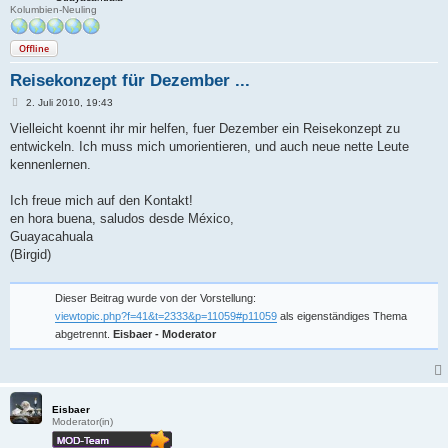
Kolumbien-Neuling
Offline
Reisekonzept für Dezember ...
B
2. Juli 2010, 19:43
e
i
Vielleicht koennt ihr mir helfen, fuer Dezember ein Reisekonzept zu
t
entwickeln. Ich muss mich umorientieren, und auch neue nette Leute
r
a
kennenlernen.
g
Ich freue mich auf den Kontakt!
en hora buena, saludos desde México,
Guayacahuala
(Birgid)
Dieser Beitrag wurde von der Vorstellung:
viewtopic.php?f=41&t=2333&p=11059#p11059
als eigenständiges Thema
abgetrennt.
Eisbaer - Moderator
Eisbaer
Moderator(in)