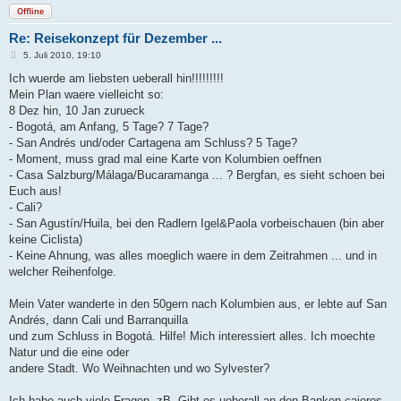
Offline
Re: Reisekonzept für Dezember ...
B
5. Juli 2010, 19:10
e
i
Ich wuerde am liebsten ueberall hin!!!!!!!!!
t
Mein Plan waere vielleicht so:
r
a
8 Dez hin, 10 Jan zurueck
g
- Bogotá, am Anfang, 5 Tage? 7 Tage?
- San Andrés und/oder Cartagena am Schluss? 5 Tage?
- Moment, muss grad mal eine Karte von Kolumbien oeffnen
- Casa Salzburg/Málaga/Bucaramanga ... ? Bergfan, es sieht schoen bei
Euch aus!
- Cali?
- San Agustín/Huila, bei den Radlern Igel&Paola vorbeischauen (bin aber
keine Ciclista)
- Keine Ahnung, was alles moeglich waere in dem Zeitrahmen ... und in
welcher Reihenfolge.
Mein Vater wanderte in den 50gern nach Kolumbien aus, er lebte auf San
Andrés, dann Cali und Barranquilla
und zum Schluss in Bogotá. Hilfe! Mich interessiert alles. Ich moechte
Natur und die eine oder
andere Stadt. Wo Weihnachten und wo Sylvester?
Ich habe auch viele Fragen, zB. Gibt es ueberall an den Banken cajeros