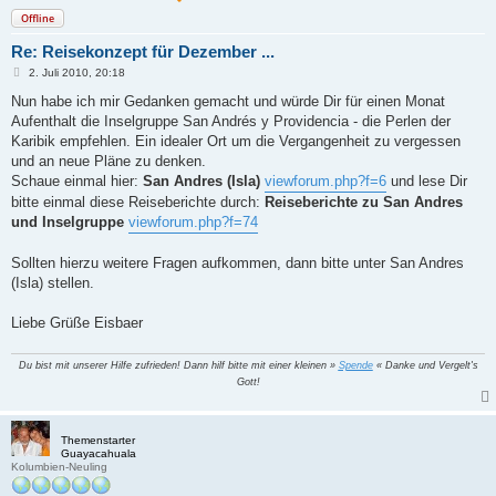
Offline
Re: Reisekonzept für Dezember ...
B
2. Juli 2010, 20:18
e
i
Nun habe ich mir Gedanken gemacht und würde Dir für einen Monat
t
Aufenthalt die Inselgruppe San Andrés y Providencia - die Perlen der
r
a
Karibik empfehlen. Ein idealer Ort um die Vergangenheit zu vergessen
g
und an neue Pläne zu denken.
Schaue einmal hier:
San Andres (Isla)
viewforum.php?f=6
und lese Dir
bitte einmal diese Reiseberichte durch:
Reiseberichte zu San Andres
und Inselgruppe
viewforum.php?f=74
Sollten hierzu weitere Fragen aufkommen, dann bitte unter San Andres
(Isla) stellen.
Liebe Grüße Eisbaer
Du bist mit unserer Hilfe zufrieden! Dann hilf bitte mit einer kleinen »
Spende
« Danke und Vergelt's
Gott!
Themenstarter
Guayacahuala
Kolumbien-Neuling