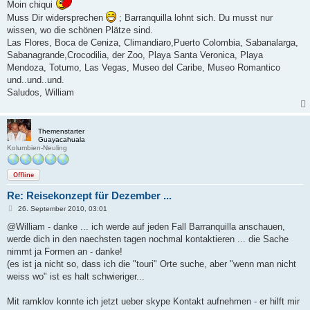
Moin chiqui
r
a
Muss Dir widersprechen
; Barranquilla lohnt sich. Du musst nur
g
wissen, wo die schönen Plätze sind.
Las Flores, Boca de Ceniza, Climandiaro,Puerto Colombia, Sabanalarga,
Sabanagrande,Crocodilia, der Zoo, Playa Santa Veronica, Playa
Mendoza, Totumo, Las Vegas, Museo del Caribe, Museo Romantico
und..und..und.
Saludos, William
Themenstarter
Guayacahuala
Kolumbien-Neuling
Offline
Re: Reisekonzept für Dezember ...
B
26. September 2010, 03:01
e
i
@William - danke ... ich werde auf jeden Fall Barranquilla anschauen,
t
werde dich in den naechsten tagen nochmal kontaktieren ... die Sache
r
a
nimmt ja Formen an - danke!
g
(es ist ja nicht so, dass ich die "touri" Orte suche, aber "wenn man nicht
weiss wo" ist es halt schwieriger...
Mit ramklov konnte ich jetzt ueber skype Kontakt aufnehmen - er hilft mir