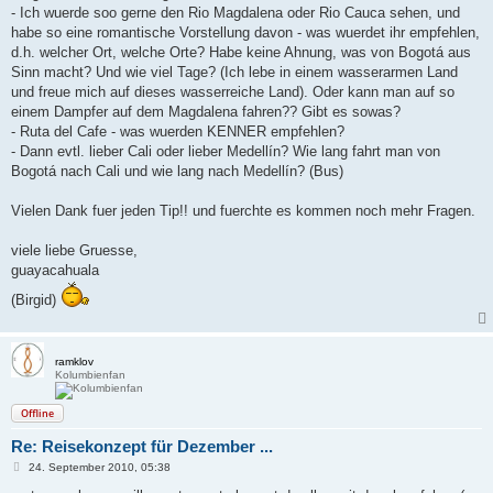
- Ich wuerde soo gerne den Rio Magdalena oder Rio Cauca sehen, und
habe so eine romantische Vorstellung davon - was wuerdet ihr empfehlen,
d.h. welcher Ort, welche Orte? Habe keine Ahnung, was von Bogotá aus
Sinn macht? Und wie viel Tage? (Ich lebe in einem wasserarmen Land
und freue mich auf dieses wasserreiche Land). Oder kann man auf so
einem Dampfer auf dem Magdalena fahren?? Gibt es sowas?
- Ruta del Cafe - was wuerden KENNER empfehlen?
- Dann evtl. lieber Cali oder lieber Medellín? Wie lang fahrt man von
Bogotá nach Cali und wie lang nach Medellín? (Bus)
Vielen Dank fuer jeden Tip!! und fuerchte es kommen noch mehr Fragen.
viele liebe Gruesse,
guayacahuala
(Birgid)
ramklov
Kolumbienfan
Offline
Re: Reisekonzept für Dezember ...
B
24. September 2010, 05:38
e
i