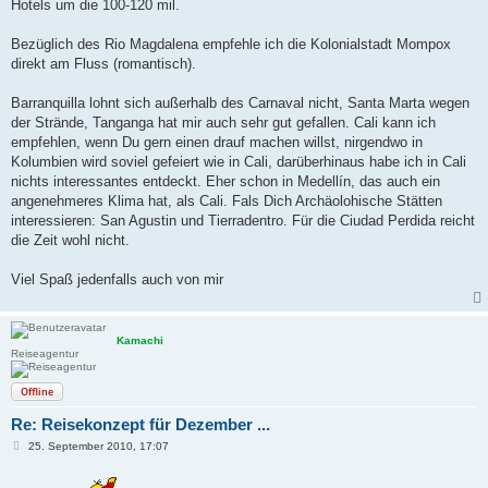
a
Hotels um die 100-120 mil.
g
Bezüglich des Rio Magdalena empfehle ich die Kolonialstadt Mompox
direkt am Fluss (romantisch).
Barranquilla lohnt sich außerhalb des Carnaval nicht, Santa Marta wegen
der Strände, Tanganga hat mir auch sehr gut gefallen. Cali kann ich
empfehlen, wenn Du gern einen drauf machen willst, nirgendwo in
Kolumbien wird soviel gefeiert wie in Cali, darüberhinaus habe ich in Cali
nichts interessantes entdeckt. Eher schon in Medellín, das auch ein
angenehmeres Klima hat, als Cali. Fals Dich Archäolohische Stätten
interessieren: San Agustin und Tierradentro. Für die Ciudad Perdida reicht
die Zeit wohl nicht.
Viel Spaß jedenfalls auch von mir
Kamachi
Reiseagentur
Offline
Re: Reisekonzept für Dezember ...
B
25. September 2010, 17:07
e
i
t