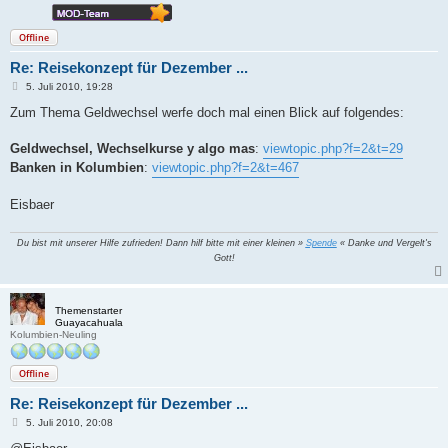
Offline
Re: Reisekonzept für Dezember ...
B
5. Juli 2010, 19:28
e
i
Zum Thema Geldwechsel werfe doch mal einen Blick auf folgendes:
t
r
a
Geldwechsel, Wechselkurse y algo mas
:
viewtopic.php?f=2&t=29
g
Banken in Kolumbien
:
viewtopic.php?f=2&t=467
Eisbaer
Du bist mit unserer Hilfe zufrieden! Dann hilf bitte mit einer kleinen »
Spende
« Danke und Vergelt's
Gott!
Themenstarter
Guayacahuala
Kolumbien-Neuling
Offline
Re: Reisekonzept für Dezember ...
B
5. Juli 2010, 20:08
e
i