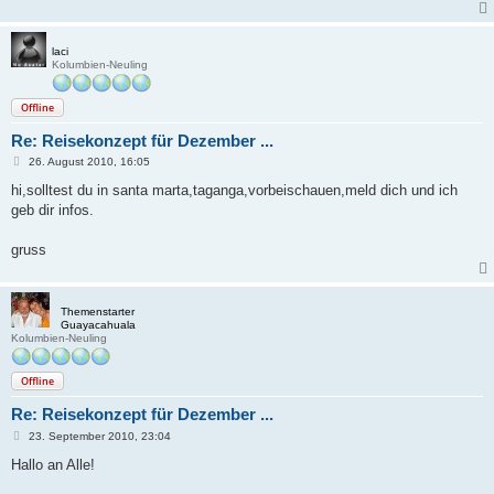
laci
Kolumbien-Neuling
Offline
Re: Reisekonzept für Dezember ...
B
26. August 2010, 16:05
e
i
hi,solltest du in santa marta,taganga,vorbeischauen,meld dich und ich
t
geb dir infos.
r
a
g
gruss
Themenstarter
Guayacahuala
Kolumbien-Neuling
Offline
Re: Reisekonzept für Dezember ...
B
23. September 2010, 23:04
e
i
Hallo an Alle!
t
r