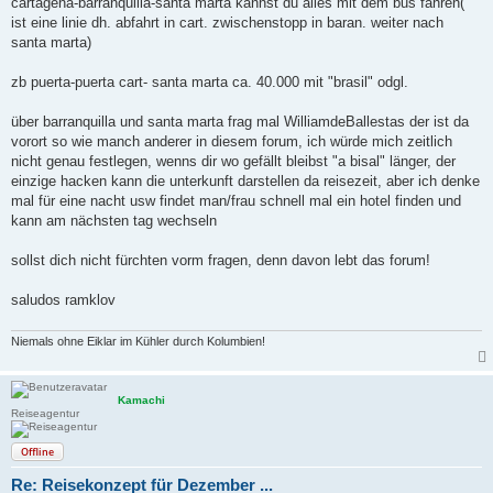
cartagena-barranquilla-santa marta kannst du alles mit dem bus fahren(
t
ist eine linie dh. abfahrt in cart. zwischenstopp in baran. weiter nach
r
a
santa marta)
g
zb puerta-puerta cart- santa marta ca. 40.000 mit "brasil" odgl.
über barranquilla und santa marta frag mal WilliamdeBallestas der ist da
vorort so wie manch anderer in diesem forum, ich würde mich zeitlich
nicht genau festlegen, wenns dir wo gefällt bleibst "a bisal" länger, der
einzige hacken kann die unterkunft darstellen da reisezeit, aber ich denke
mal für eine nacht usw findet man/frau schnell mal ein hotel finden und
kann am nächsten tag wechseln
sollst dich nicht fürchten vorm fragen, denn davon lebt das forum!
saludos ramklov
Niemals ohne Eiklar im Kühler durch Kolumbien!
Kamachi
Reiseagentur
Offline
Re: Reisekonzept für Dezember ...