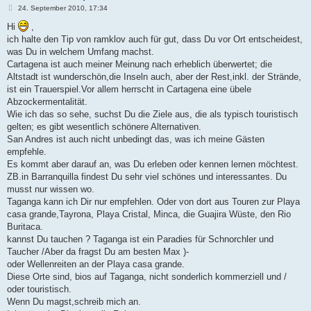
B
24. September 2010, 17:34
e
i
Hi
,
t
ich halte den Tip von ramklov auch für gut, dass Du vor Ort entscheidest,
r
a
was Du in welchem Umfang machst.
g
Cartagena ist auch meiner Meinung nach erheblich überwertet; die
Altstadt ist wunderschön,die Inseln auch, aber der Rest,inkl. der Strände,
ist ein Trauerspiel.Vor allem herrscht in Cartagena eine übele
Abzockermentalität.
Wie ich das so sehe, suchst Du die Ziele aus, die als typisch touristisch
gelten; es gibt wesentlich schönere Alternativen.
San Andres ist auch nicht unbedingt das, was ich meine Gästen
empfehle.
Es kommt aber darauf an, was Du erleben oder kennen lernen möchtest.
ZB.in Barranquilla findest Du sehr viel schönes und interessantes. Du
musst nur wissen wo.
Taganga kann ich Dir nur empfehlen. Oder von dort aus Touren zur Playa
casa grande,Tayrona, Playa Cristal, Minca, die Guajira Wüste, den Rio
Buritaca.
kannst Du tauchen ? Taganga ist ein Paradies für Schnorchler und
Taucher /Aber da fragst Du am besten Max )-
oder Wellenreiten an der Playa casa grande.
Diese Orte sind, bios auf Taganga, nicht sonderlich kommerziell und /
oder touristisch.
Wenn Du magst,schreib mich an.