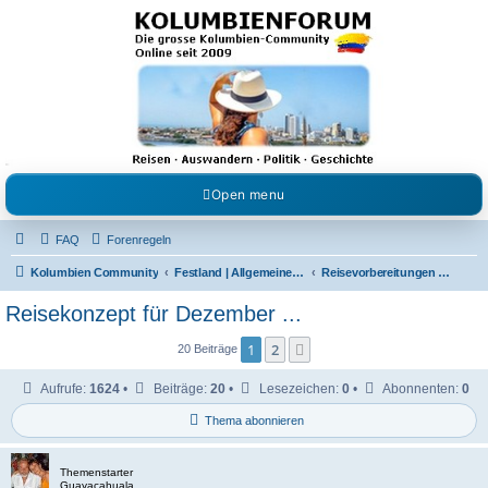
Kolumbienforum - Das
grosse Forum der
Freunde Kolumbiens
Reisen, Auswandern, Kultur, Politik, Geschichte und Visum in Kolumbien und Venezuela.
Austausch, Erfahrungen und Gemeinschaft im Kolumbienforum
Open menu
FAQ
Forenregeln
Kolumbien Community
Festland | Allgemeine Fragen
Reisevorbereitungen & Reiseerfahrungen
Reisekonzept für Dezember ...
1
2
Nächste
20 Beiträge
Aufrufe:
1624
•
Beiträge:
20
•
Lesezeichen:
0
•
Abonnenten:
0
Thema abonnieren
Themenstarter
Guayacahuala