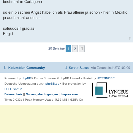
bestimmt in Cartagena.
so ein bisschen Angst habe ich als Frau alleine ja schon - hier in Mexiko
ja auch nicht anders...
saluudos!! gracias,
Birgid
1
2
Nächste
20 Beiträge
Kolumbien Community
Server Status
Alle Zeiten sind
UTC+02:00
Powered by
phpBB
® Forum Software © phpBB Limited
• Hostet by
HOSTINGER
Deutsche Übersetzung durch
phpBB.de
• Bot protection by
FULL-STACK
Datenschutz
||
Nutzungsbedingungen
||
Impressum
Time: 0.033s
| Peak Memory Usage: 5.55 MiB | GZIP: On