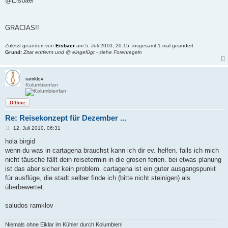
@Eisbaer
t
r
a
g
GRACIAS!!
Zuletzt geändert von
Eisbaer
am 5. Juli 2010, 20:15, insgesamt 1-mal geändert.
Grund:
Zitat entfernt und @ eingefügt - siehe Forenregeln
ramklov
Kolumbienfan
Offline
Re: Reisekonzept für Dezember ...
B
12. Juli 2010, 06:31
e
i
hola birgid
t
wenn du was in cartagena brauchst kann ich dir ev. helfen. falls ich mich
r
a
nicht täusche fällt dein reisetermin in die grosen ferien. bei etwas planung
g
ist das aber sicher kein problem. cartagena ist ein guter ausgangspunkt
für ausflüge, die stadt selber finde ich (bitte nicht steinigen) als
überbewertet.
saludos ramklov
Niemals ohne Eiklar im Kühler durch Kolumbien!