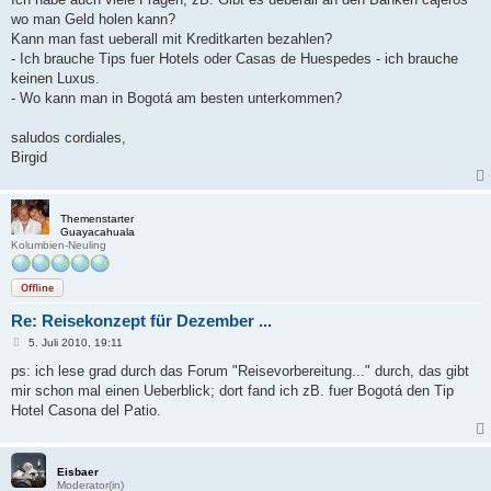
wo man Geld holen kann?
Kann man fast ueberall mit Kreditkarten bezahlen?
- Ich brauche Tips fuer Hotels oder Casas de Huespedes - ich brauche
keinen Luxus.
- Wo kann man in Bogotá am besten unterkommen?
saludos cordiales,
Birgid
Themenstarter
Guayacahuala
Kolumbien-Neuling
Offline
Re: Reisekonzept für Dezember ...
B
5. Juli 2010, 19:11
e
i
ps: ich lese grad durch das Forum "Reisevorbereitung..." durch, das gibt
t
mir schon mal einen Ueberblick; dort fand ich zB. fuer Bogotá den Tip
r
a
Hotel Casona del Patio.
g
Eisbaer
Moderator(in)