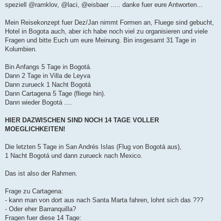
a
speziell @ramklov, @laci, @eisbaer ..... danke fuer eure Antworten...
g
Mein Reisekonzept fuer Dez/Jan nimmt Formen an, Fluege sind gebucht,
Hotel in Bogota auch, aber ich habe noch viel zu organisieren und viele
Fragen und bitte Euch um eure Meinung. Bin insgesamt 31 Tage in
Kolumbien.
Bin Anfangs 5 Tage in Bogotá.
Dann 2 Tage in Villa de Leyva
Dann zurueck 1 Nacht Bogotá
Dann Cartagena 5 Tage (fliege hin).
Dann wieder Bogotá ....
HIER DAZWISCHEN SIND NOCH 14 TAGE VOLLER
MOEGLICHKEITEN!
Die letzten 5 Tage in San Andrés Islas (Flug von Bogotá aus),
1 Nacht Bogotá und dann zurueck nach Mexico.
Das ist also der Rahmen.
Frage zu Cartagena:
- kann man von dort aus nach Santa Marta fahren, lohnt sich das ???
- Oder eher Barranquilla?
Fragen fuer diese 14 Tage: