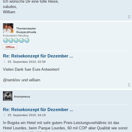
Ich wünsche Dir eine tolle Reise,
saludos,
William
Themenstarter
Guayacahuala
Kolumbien-Neuling
Offline
Re: Reisekonzept für Dezember ...
B
25. September 2010, 02:59
e
i
Vielen Dank fuer Eure Antworten!
t
r
a
@ramklov und william
g
Anonymous
Re: Reisekonzept für Dezember ...
B
25. September 2010, 04:19
e
i
In Bogota ein Hotel mit sehr gutem Preis-Leistungsverhältnis ist das
t
Hotel Lourdes, beim Parque Lourdes, 60 mil COP aber Qualität wie sonst
r