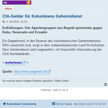
Offline
CIA-Gelder für Kolumbiens Geheimdienst
B
2. Juli 2010, 21:29
e
i
Enthüllungen: Vier Agentengruppen aus Bogotá spionierten gegen
t
Kuba, Venezuela und Ecuador
r
a
g
Ein Doppelmord, in den Beamte des kolumbianischen Geheimdienstes
DAS verwickelt sind, sorgt in dem südamerikanischen Land für Aufsehen.
Dem Geheimdienst wird vorgeworfen, mit finanzieller Unterstützung der
USA Nachbarländer ...
»
weiterlesen
«
Quelle
:
http://www.jungewelt.de
Du machst einen simplen Roboter glücklich. Vielen Dank!
1 Beitrag • Seite
1
von
1
Kolumbien Community
Server Status
Alle Zeiten sind
UTC+02:00