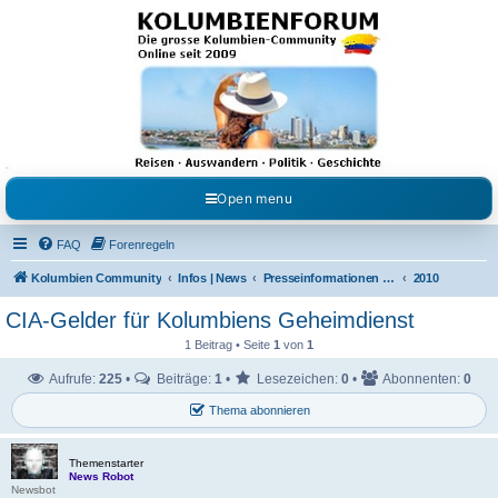
Kolumbienforum - Das
grosse Forum der
Freunde Kolumbiens
Reisen, Auswandern, Kultur, Politik, Geschichte und Visum in Kolumbien und Venezuela.
Austausch, Erfahrungen und Gemeinschaft im Kolumbienforum
Open menu
FAQ
Forenregeln
Kolumbien Community
Infos | News
Presseinformationen & Neuigkeiten
2010
CIA-Gelder für Kolumbiens Geheimdienst
1 Beitrag • Seite
1
von
1
Aufrufe:
225
•
Beiträge:
1
•
Lesezeichen:
0
•
Abonnenten:
0
Thema abonnieren
Themenstarter
News Robot
Newsbot