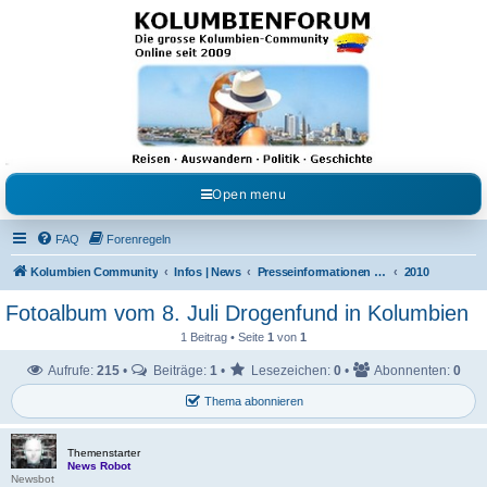
Kolumbienforum - Das
grosse Forum der
Freunde Kolumbiens
Reisen, Auswandern, Kultur, Politik, Geschichte und Visum in Kolumbien und Venezuela.
Austausch, Erfahrungen und Gemeinschaft im Kolumbienforum
Open menu
FAQ
Forenregeln
Kolumbien Community
Infos | News
Presseinformationen & Neuigkeiten
2010
Fotoalbum vom 8. Juli Drogenfund in Kolumbien
1 Beitrag • Seite
1
von
1
Aufrufe:
215
•
Beiträge:
1
•
Lesezeichen:
0
•
Abonnenten:
0
Thema abonnieren
Themenstarter
News Robot
Newsbot