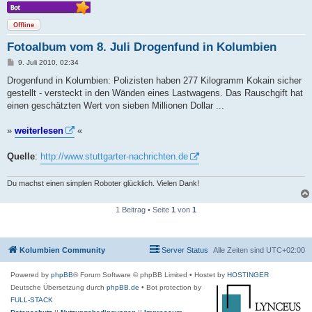
Offline
Fotoalbum vom 8. Juli Drogenfund in Kolumbien
B
9. Juli 2010, 02:34
e
i
Drogenfund in Kolumbien: Polizisten haben 277 Kilogramm Kokain sicher
t
gestellt - versteckt in den Wänden eines Lastwagens. Das Rauschgift hat
r
a
einen geschätzten Wert von sieben Millionen Dollar ...
g
»
weiterlesen
«
Quelle
:
http://www.stuttgarter-nachrichten.de
Du machst einen simplen Roboter glücklich. Vielen Dank!
1 Beitrag • Seite
1
von
1
Kolumbien Community
Server Status
Alle Zeiten sind
UTC+02:00
Powered by
phpBB
® Forum Software © phpBB Limited
• Hostet by
HOSTINGER
Deutsche Übersetzung durch
phpBB.de
• Bot protection by
FULL-STACK