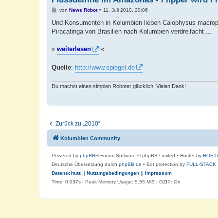
B
von
News Robot
»
11. Juli 2010, 20:06
e
i
Und Konsumenten in Kolumbien lieben Calophysus macropter
t
Piracatinga von Brasilien nach Kolumbien verdreifacht ...
r
a
g
»
weiterlesen
«
Quelle
:
http://www.spiegel.de
Du machst einen simplen Roboter glücklich. Vielen Dank!
Zurück zu „2010“
Kolumbien Community
Powered by
phpBB
® Forum Software © phpBB Limited
• Hostet by
HOST
Deutsche Übersetzung durch
phpBB.de
• Bot protection by
FULL-STACK
Datenschutz
||
Nutzungsbedingungen
||
Impressum
Time: 0.037s
| Peak Memory Usage: 5.55 MiB | GZIP: On