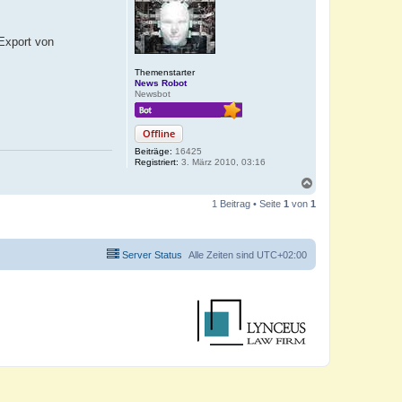
Export von
Themenstarter
News Robot
Newsbot
Offline
Beiträge:
16425
Registriert:
3. März 2010, 03:16
N
a
1 Beitrag • Seite
1
von
1
c
h
o
b
Server Status
Alle Zeiten sind
UTC+02:00
e
n