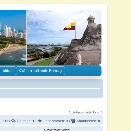
Nachbar
Wohin soll mein Beitrag
1 Beitrag • Seite
1
von
1
e:
211
•
Beiträge:
1
•
Lesezeichen:
0
•
Abonnenten:
0