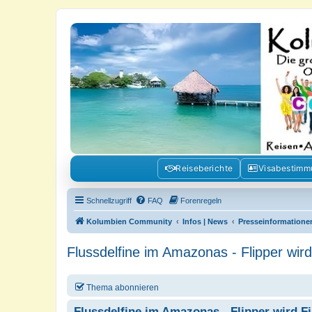
Kolumbienforum - Das grosse Foru
Reisen, Auswandern, Kultur, Politik, Geschichte und Visum in Kolumb
Reiseberichte
Visabestim
Schnellzugriff
FAQ
Forenregeln
Kolumbien Community
Infos | News
Presseinformatione
Flussdelfine im Amazonas - Flipper wir
Thema abonnieren
Flussdelfine im Amazonas - Flipper wird F