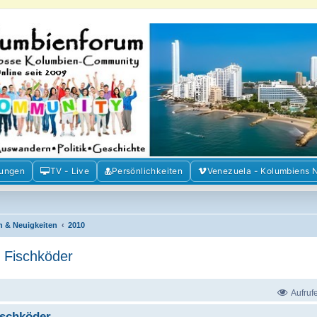
m der Freunde Kolumbiens
ien und Venezuela. Austausch, Erfahrungen und Gemeinschaft im Kolumbienforum
mungen
TV - Live
Persönlichkeiten
Venezuela - Kolumbiens 
n & Neuigkeiten
2010
d Fischköder
Aufruf
ischköder