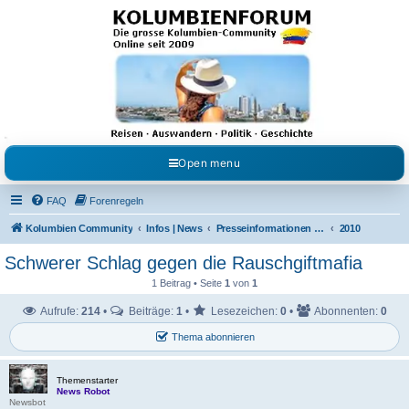
Kolumbienforum - Das
grosse Forum der
Freunde Kolumbiens
Reisen, Auswandern, Kultur, Politik, Geschichte und Visum in Kolumbien und Venezuela.
Austausch, Erfahrungen und Gemeinschaft im Kolumbienforum
Open menu
FAQ
Forenregeln
Kolumbien Community
Infos | News
Presseinformationen & Neuigkeiten
2010
Schwerer Schlag gegen die Rauschgiftmafia
1 Beitrag • Seite
1
von
1
Aufrufe:
214
•
Beiträge:
1
•
Lesezeichen:
0
•
Abonnenten:
0
Thema abonnieren
Themenstarter
News Robot
Newsbot