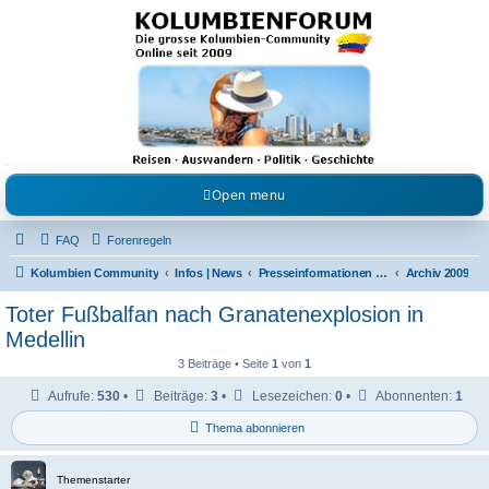
Kolumbienforum - Das
grosse Forum der
Freunde Kolumbiens
Reisen, Auswandern, Kultur, Politik, Geschichte und Visum in Kolumbien und Venezuela.
Austausch, Erfahrungen und Gemeinschaft im Kolumbienforum
Open menu
FAQ
Forenregeln
Kolumbien Community
Infos | News
Presseinformationen & Neuigkeiten
Archiv 2009
Toter Fußbalfan nach Granatenexplosion in
Medellin
3 Beiträge • Seite
1
von
1
Aufrufe:
530
•
Beiträge:
3
•
Lesezeichen:
0
•
Abonnenten:
1
Thema abonnieren
Themenstarter