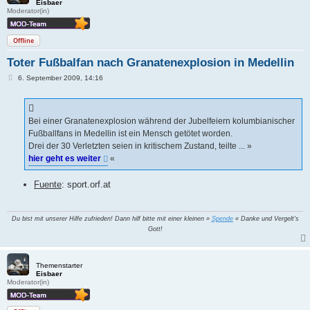
Eisbaer
Moderator(in)
Offline
Toter Fußbalfan nach Granatenexplosion in Medellin
B
6. September 2009, 14:16
e
i
t
r
a
Bei einer Granatenexplosion während der Jubelfeiern kolumbianischer
g
Fußballfans in Medellin ist ein Mensch getötet worden.
Drei der 30 Verletzten seien in kritischem Zustand, teilte ... »
hier geht es weiter
«
Fuente
: sport.orf.at
Du bist mit unserer Hilfe zufrieden! Dann hilf bitte mit einer kleinen »
Spende
« Danke und Vergelt's
Gott!
Themenstarter
Eisbaer
Moderator(in)