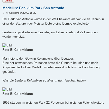
Offline
Medellin: Panik im Park San Antonio
B
6. September 2009, 15:20
e
i
Der Park San Antonio wurde in der Welt bekannt als vor vielen Jahren in
t
einer der Staturen der Meister Botero eine Bombe explodierte.
r
a
g
Gestern explodierte eine Granate, ein Lehrer starb und 29 Personen
wurden verletzt.
Foto El Colombiano
Man feierte den Gewinn Kolumbiens über Ecuador.
Eine der anwesenden Personen hatte die Granate bei sich und nach
Angaben der Polizei Medellin wurde diese durch falsche Handhabung
gezündet.
Was die Leute in Kolumbien so alles in den Taschen haben.
Foto El Colombiano
1995 starben im gleichen Park 22 Personen bei gleichen Feierlichkeiten.