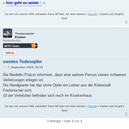
»
hier geht es weiter
«
Du bist mit unserer Hilfe zufrieden! Dann hilf bitte mit einer kleinen »
Spende
« Danke und Vergelt's
Gott!
Themenstarter
Eisbaer
Moderator(in)
Offline
zweites Todesopfer
B
7. September 2009, 03:15
e
i
Die Medellin Polizei informiert, dass eine weitere Person seinen schweren
t
Verletzungen erlegen ist.
r
a
Die Handgrante hat das erste Opfer ein Lehrer aus der Kleinstadt
g
Fredonia bei sich.
10 der Verletzten befinden sich noch im Krankenhaus.
Du bist mit unserer Hilfe zufrieden! Dann hilf bitte mit einer kleinen »
Spende
« Danke und Vergelt's
Gott!
3 Beiträge • Seite
1
von
1