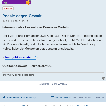
Offline
Poesie gegen Gewalt
B
21. Juli 2010, 13:12
e
i
Internationales Festival der Poesie in Medellín
t
r
a
Der Lyriker und Romancier Uwe Kolbe aus Berlin war beim Internationalen
g
Festival der Poesie in Medellín - ausgerechnet, steht Medellín doch sonst
für Drogen, Gewalt, Tod. Doch das einfache menschliche Wort, sagt
Kolbe, habe die Menschen dort zusammengebracht. ...
»
hier geht es weiter
«
Quellennachweis:
Deutschlandfunk
Informiert, bevor´s passiert !
1 Beitrag • Seite
1
von
1
Kolumbien Community
Server Status
Alle Zeiten sind
UTC+02:00
Powered by
phpBB
® Forum Software © phpBB Limited
• Hostet by
HOSTINGER