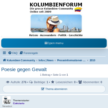
Kolumbienforum - Das
grosse Forum der
Freunde Kolumbiens
Reisen, Auswandern, Kultur, Politik, Geschichte und Visum in Kolumbien und Venezuela.
Austausch, Erfahrungen und Gemeinschaft im Kolumbienforum
Open menu
FAQ
Forenregeln
Kolumbien Community
Infos | News
Presseinformationen & Neuigkeiten
2010
Poesie gegen Gewalt
1 Beitrag • Seite
1
von
1
Aufrufe:
276
•
Beiträge:
1
•
Lesezeichen:
0
•
Abonnenten:
0
Thema abonnieren
Themenstarter
Coticiario
Newsbot