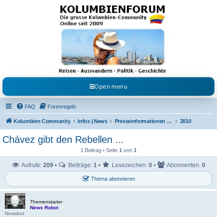
Kolumbienforum - Das
grosse Forum der
Freunde Kolumbiens
Reisen, Auswandern, Kultur, Politik, Geschichte und Visum in Kolumbien und Venezuela.
Austausch, Erfahrungen und Gemeinschaft im Kolumbienforum
Open menu
FAQ
Forenregeln
Kolumbien Community
Infos | News
Presseinformationen & Neuigkeiten
2010
Chávez gibt den Rebellen ...
1 Beitrag • Seite
1
von
1
Aufrufe:
209
•
Beiträge:
1
•
Lesezeichen:
0
•
Abonnenten:
0
Thema abonnieren
Themenstarter
News Robot
Newsbot