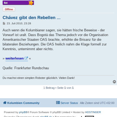
Offline
Chávez gibt den Rebellen ...
B
23. Juli 2010, 23:28
e
i
Auch wenn die Kolumbianer sagen, sie hätten frische Beweise - der
t
Vorwurf ist uralt. Dass Bogotá das Thema jedoch vor die Organisation
r
a
Amerikanischer Staaten OAS brachte, erhöhte die Brisanz für die
g
bilateralen Beziehungen. Die OAS freilich nahm die Klage formell zur
Kenntnis, unternimmt aber nichts.
»
weiterlesen
«
Quelle: Frankfurter Rundschau
Du machst einen simplen Roboter glücklich. Vielen Dank!
1 Beitrag • Seite
1
von
1
Kolumbien Community
Server Status
Alle Zeiten sind
UTC+02:00
Powered by
phpBB
® Forum Software © phpBB Limited
• Hostet by
HOSTINGER
Deutsche Übersetzung durch
phpBB.de
• Bot protection by