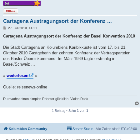
Offline
Cartagena Austragungsort der Konferenz ...
B
27. Juli 2010, 14:21
e
i
Cartagena Austragungsort der Konferenz der Basel Konvention 2010
t
r
a
Die Stadt Cartagena an Kolumbiens Karibikküste ist vom 17. bis 21.
g
Oktober 2010 Gastgeberin der zehnten Konferenz der Vertragsparteien
des Basler Übereinkommens. Im März 1989 tagte erstmalig in
Basel/Schweiz ...
»
weiterlesen
«
Quelle: reisenews-online
Du machst einen simplen Roboter glücklich. Vielen Dank!
1 Beitrag • Seite
1
von
1
Kolumbien Community
Server Status
Alle Zeiten sind
UTC+02:00
Powered by
phpBB
® Forum Software © phpBB Limited
• Hostet by
HOSTINGER