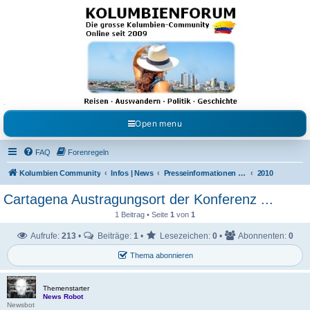
Kolumbienforum - Das
grosse Forum der
Freunde Kolumbiens
Reisen, Auswandern, Kultur, Politik, Geschichte und Visum in Kolumbien und Venezuela.
Austausch, Erfahrungen und Gemeinschaft im Kolumbienforum
Open menu
FAQ
Forenregeln
Kolumbien Community
Infos | News
Presseinformationen & Neuigkeiten
2010
Cartagena Austragungsort der Konferenz ...
1 Beitrag • Seite
1
von
1
Aufrufe:
213
•
Beiträge:
1
•
Lesezeichen:
0
•
Abonnenten:
0
Thema abonnieren
Themenstarter
News Robot
Newsbot