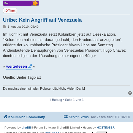
Offline
Uribe: Kein Angriff auf Venezuela
B
1. August 2010, 05:40
e
i
Im Konflikt mit Venezuela setzt Kolumbien jetzt auf Deeskalation.
t
"Kolumbien hat niemals daran gedacht, den Bruderstaat anzugreifen",
r
a
erklärte der kolumbianische Präsident Alvaro Uribe am Samstag.
g
Anderslautende Behauptungen von Venezuelas Präsident Hugo Chávez
dienten lediglich der Täuschung seiner eigenen Bürger.
»
weiterlesen
«
Quelle: Bieler Tagblatt
Du machst einen simplen Roboter glücklich. Vielen Dank!
1 Beitrag • Seite
1
von
1
Kolumbien Community
Server Status
Alle Zeiten sind
UTC+02:00
Powered by
phpBB
® Forum Software © phpBB Limited
• Hostet by
HOSTINGER
Deutsche Übersetzung durch
phpBB.de
• Bot protection by