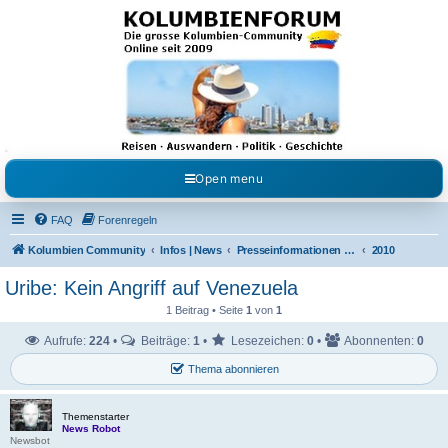
Kolumbienforum - Das
grosse Forum der
Freunde Kolumbiens
Reisen, Auswandern, Kultur, Politik, Geschichte und Visum in Kolumbien und Venezuela.
Austausch, Erfahrungen und Gemeinschaft im Kolumbienforum
Open menu
FAQ
Forenregeln
Kolumbien Community
Infos | News
Presseinformationen & Neuigkeiten
2010
Uribe: Kein Angriff auf Venezuela
1 Beitrag • Seite
1
von
1
Aufrufe:
224
•
Beiträge:
1
•
Lesezeichen:
0
•
Abonnenten:
0
Thema abonnieren
Themenstarter
News Robot
Newsbot