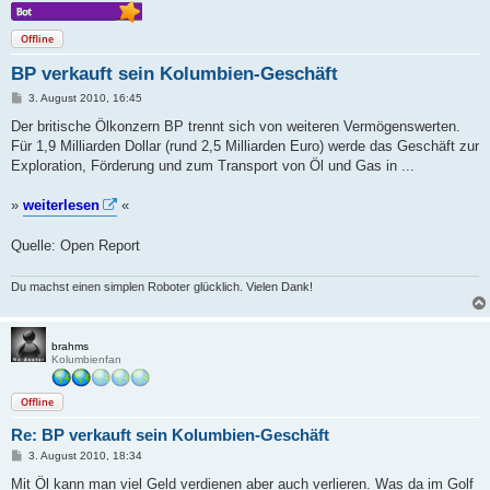
Offline
BP verkauft sein Kolumbien-Geschäft
B
3. August 2010, 16:45
e
i
Der britische Ölkonzern BP trennt sich von weiteren Vermögenswerten.
t
Für 1,9 Milliarden Dollar (rund 2,5 Milliarden Euro) werde das Geschäft zur
r
a
Exploration, Förderung und zum Transport von Öl und Gas in ...
g
»
weiterlesen
«
Quelle: Open Report
Du machst einen simplen Roboter glücklich. Vielen Dank!
brahms
Kolumbienfan
Offline
Re: BP verkauft sein Kolumbien-Geschäft
B
3. August 2010, 18:34
e
i
Mit Öl kann man viel Geld verdienen aber auch verlieren. Was da im Golf