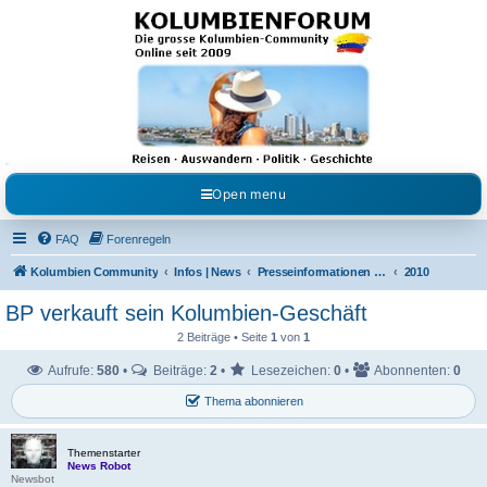
Kolumbienforum - Das
grosse Forum der
Freunde Kolumbiens
Reisen, Auswandern, Kultur, Politik, Geschichte und Visum in Kolumbien und Venezuela.
Austausch, Erfahrungen und Gemeinschaft im Kolumbienforum
Open menu
FAQ
Forenregeln
Kolumbien Community
Infos | News
Presseinformationen & Neuigkeiten
2010
BP verkauft sein Kolumbien-Geschäft
2 Beiträge • Seite
1
von
1
Aufrufe:
580
•
Beiträge:
2
•
Lesezeichen:
0
•
Abonnenten:
0
Thema abonnieren
Themenstarter
News Robot
Newsbot