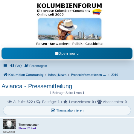
Kolumbienforum - Das
grosse Forum der
Freunde Kolumbiens
Reisen, Auswandern, Kultur, Politik, Geschichte und Visum in Kolumbien und Venezuela.
Austausch, Erfahrungen und Gemeinschaft im Kolumbienforum
Open menu
FAQ
Forenregeln
Kolumbien Community
Infos | News
Presseinformationen & Neuigkeiten
2010
Avianca - Pressemitteilung
1 Beitrag • Seite
1
von
1
Aufrufe:
622
•
Beiträge:
1
•
Lesezeichen:
0
•
Abonnenten:
0
Thema abonnieren
Themenstarter
News Robot
Newsbot