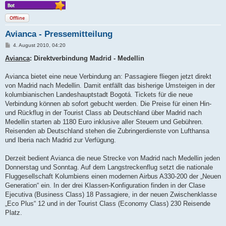
Offline
Avianca - Pressemitteilung
B
4. August 2010, 04:20
e
i
Avianca
: Direktverbindung Madrid - Medellin
t
r
a
Avianca bietet eine neue Verbindung an: Passagiere fliegen jetzt direkt
g
von Madrid nach Medellin. Damit entfällt das bisherige Umsteigen in der
kolumbianischen Landeshauptstadt Bogotá. Tickets für die neue
Verbindung können ab sofort gebucht werden. Die Preise für einen Hin-
und Rückflug in der Tourist Class ab Deutschland über Madrid nach
Medellin starten ab 1180 Euro inklusive aller Steuern und Gebühren.
Reisenden ab Deutschland stehen die Zubringerdienste von Lufthansa
und Iberia nach Madrid zur Verfügung.
Derzeit bedient Avianca die neue Strecke von Madrid nach Medellin jeden
Donnerstag und Sonntag. Auf dem Langstreckenflug setzt die nationale
Fluggesellschaft Kolumbiens einen modernen Airbus A330-200 der „Neuen
Generation“ ein. In der drei Klassen-Konfiguration finden in der Clase
Ejecutiva (Business Class) 18 Passagiere, in der neuen Zwischenklasse
„Eco Plus“ 12 und in der Tourist Class (Economy Class) 230 Reisende
Platz.