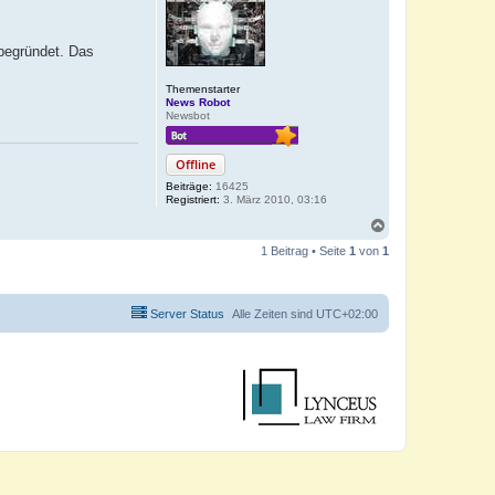
begründet. Das
Themenstarter
News Robot
Newsbot
Offline
Beiträge:
16425
Registriert:
3. März 2010, 03:16
N
a
1 Beitrag • Seite
1
von
1
c
h
o
b
Server Status
Alle Zeiten sind
UTC+02:00
e
n