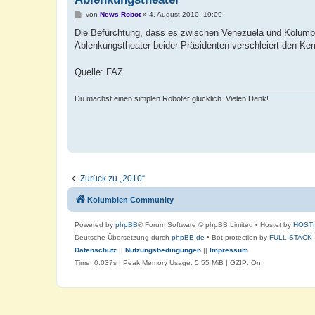
B
von
News Robot
»
4. August 2010, 19:09
e
i
Die Befürchtung, dass es zwischen Venezuela und Kolumb
t
Ablenkungstheater beider Präsidenten verschleiert den Kern
r
a
g
Quelle: FAZ
Du machst einen simplen Roboter glücklich. Vielen Dank!
Zurück zu „2010“
Kolumbien Community
Powered by
phpBB
® Forum Software © phpBB Limited
• Hostet by
HOST
Deutsche Übersetzung durch
phpBB.de
• Bot protection by
FULL-STACK
Datenschutz
||
Nutzungsbedingungen
||
Impressum
Time: 0.037s
| Peak Memory Usage: 5.55 MiB | GZIP: On