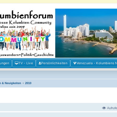
m der Freunde Kolumbiens
ien und Venezuela. Austausch, Erfahrungen und Gemeinschaft im Kolumbienforum
mungen
TV - Live
Persönlichkeiten
Venezuela - Kolumbiens 
n & Neuigkeiten
2010
Aufruf