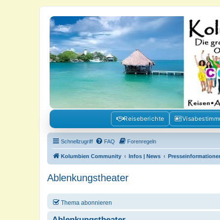
Kolumbienforum - Das grosse Foru
Reisen, Auswandern, Kultur, Politik, Geschichte und Visum in Kolumb
Reiseberichte
Visabestim
Schnellzugriff
FAQ
Forenregeln
Kolumbien Community
Infos | News
Presseinformatione
Ablenkungstheater
Thema abonnieren
Ablenkungstheater