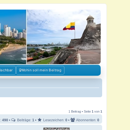
Nachbar
Wohin soll mein Beitrag
1 Beitrag • Seite
1
von
1
e:
490
•
Beiträge:
1
•
Lesezeichen:
0
•
Abonnenten:
0