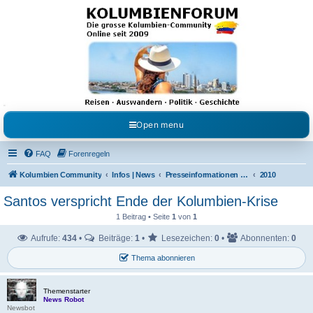
Kolumbienforum - Das
grosse Forum der
Freunde Kolumbiens
Reisen, Auswandern, Kultur, Politik, Geschichte und Visum in Kolumbien und Venezuela.
Austausch, Erfahrungen und Gemeinschaft im Kolumbienforum
Open menu
FAQ
Forenregeln
Kolumbien Community
Infos | News
Presseinformationen & Neuigkeiten
2010
Santos verspricht Ende der Kolumbien-Krise
1 Beitrag • Seite
1
von
1
Aufrufe:
434
•
Beiträge:
1
•
Lesezeichen:
0
•
Abonnenten:
0
Thema abonnieren
Themenstarter
News Robot
Newsbot