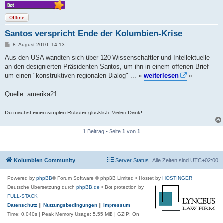
Offline
Santos verspricht Ende der Kolumbien-Krise
B
8. August 2010, 14:13
e
i
Aus den USA wandten sich über 120 Wissenschaftler und Intellektuelle
t
an den designierten Präsidenten Santos, um ihn in einem offenen Brief
r
a
um einen "konstruktiven regionalen Dialog" ... »
weiterlesen
«
g
Quelle: amerika21
Du machst einen simplen Roboter glücklich. Vielen Dank!
1 Beitrag • Seite
1
von
1
Kolumbien Community
Server Status
Alle Zeiten sind
UTC+02:00
Powered by
phpBB
® Forum Software © phpBB Limited
• Hostet by
HOSTINGER
Deutsche Übersetzung durch
phpBB.de
• Bot protection by
FULL-STACK
Datenschutz
||
Nutzungsbedingungen
||
Impressum
Time: 0.040s
| Peak Memory Usage: 5.55 MiB | GZIP: On