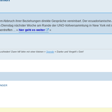
 Abbruch ihrer Beziehungen direkte Gespräche vereinbart. Der ecuadorianische
e am Dienstag nächster Woche am Rande der UNO-Vollversammlung in New York mit
treffen ... »
hier geht es weiter
«
 zufrieden! Dann hilf bitte mit einer kleinen »
Spende
« Danke und Vergelt's Gott!
INGER