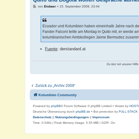
B
von
Eisbaer
»
15. September 2009, 23:44
e
i
t
r
a
Ecuador und Kolumbien haben eineinhalb Jahre nach dem
g
Fander Falconi teilte am Montag in Quito mit, er werd
kolumbianischen Amtskollegen Jaime Bermudez zusammen
Fuente
: derstandard.at
Du bist mit unserer Hilfe
Zurück zu „Archiv 2009“
Kolumbien Community
Powered by
phpBB
® Forum Software © phpBB Limited
• Hostet by
HOST
Deutsche Übersetzung durch
phpBB.de
• Bot protection by
FULL-STACK
Datenschutz
||
Nutzungsbedingungen
||
Impressum
Time: 0.048s
| Peak Memory Usage: 5.55 MiB | GZIP: On