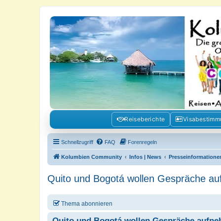
Kolumbienforum - Das grosse Foru
Reisen, Auswandern, Kultur, Politik, Geschichte und Visum in Kolumb
Reiseberichte
Visabestim
Schnellzugriff
FAQ
Forenregeln
Kolumbien Community
Infos | News
Presseinformatione
Quito und Bogotá wollen Gespräche a
Thema abonnieren
Quito und Bogotá wollen Gespräche aufn