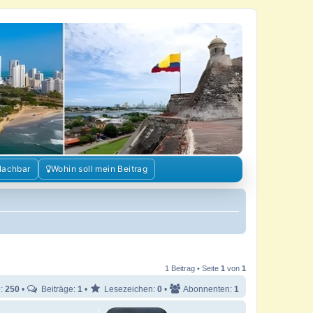
Nachbar
Wohin soll mein Beitrag
1 Beitrag • Seite
1
von
1
e:
250
•
Beiträge:
1
•
Lesezeichen:
0
•
Abonnenten:
1