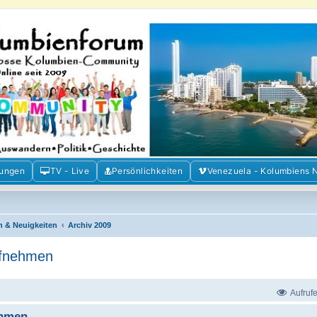
m der Freunde Kolumbiens
ien und Venezuela. Austausch, Erfahrungen und Gemeinschaft im Kolumbienforum
mungen
TV - Live
Persönlichkeiten
Venezuela - Kolumbiens 
n & Neuigkeiten
Archiv 2009
ufnehmen
Aufruf
ehmen