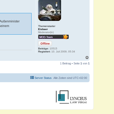
 Außenminister
 seinem
Themenstarter
Eisbaer
Moderator(in)
Offline
Beiträge:
10515
Registriert:
10. Juli 2009, 05:34
N
a
1 Beitrag • Seite
1
von
1
c
h
o
b
Server Status
Alle Zeiten sind
UTC+02:00
e
n