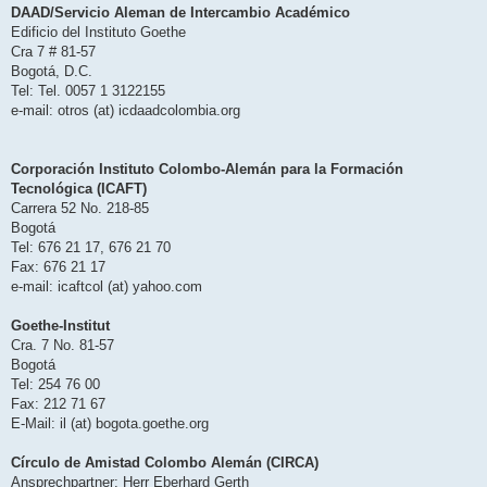
DAAD/Servicio Aleman de Intercambio Académico
Edificio del Instituto Goethe
Cra 7 # 81-57
Bogotá, D.C.
Tel: Tel. 0057 1 3122155
e-mail: otros (at) icdaadcolombia.org
Corporación Instituto Colombo-Alemán para la Formación
Tecnológica (ICAFT)
Carrera 52 No. 218-85
Bogotá
Tel: 676 21 17, 676 21 70
Fax: 676 21 17
e-mail: icaftcol (at) yahoo.com
Goethe-Institut
Cra. 7 No. 81-57
Bogotá
Tel: 254 76 00
Fax: 212 71 67
E-Mail: il (at) bogota.goethe.org
Círculo de Amistad Colombo Alemán (CIRCA)
Ansprechpartner
: Herr Eberhard Gerth