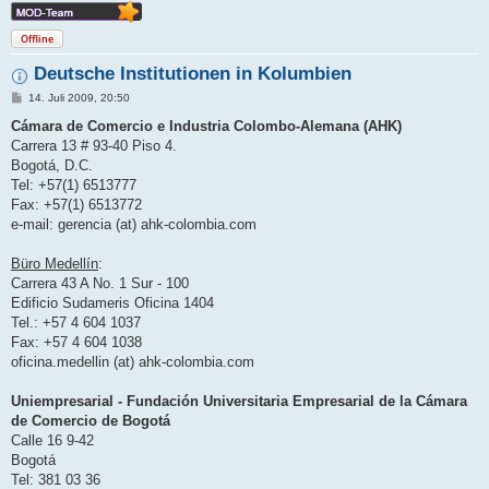
Offline
Deutsche Institutionen in Kolumbien
B
14. Juli 2009, 20:50
e
i
Cámara de Comercio e Industria Colombo-Alemana (AHK)
t
Carrera 13 # 93-40 Piso 4.
r
a
Bogotá, D.C.
g
Tel: +57(1) 6513777
Fax: +57(1) 6513772
e-mail: gerencia (at) ahk-colombia.com
Büro Medellín
:
Carrera 43 A No. 1 Sur - 100
Edificio Sudameris Oficina 1404
Tel.: +57 4 604 1037
Fax: +57 4 604 1038
oficina.medellin (at) ahk-colombia.com
Uniempresarial - Fundación Universitaria Empresarial de la Cámara
de Comercio de Bogotá
Calle 16 9-42
Bogotá
Tel: 381 03 36