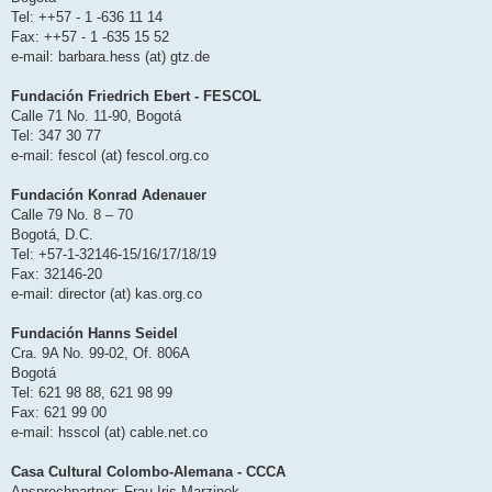
Tel: ++57 - 1 -636 11 14
Fax: ++57 - 1 -635 15 52
e-mail: barbara.hess (at) gtz.de
Fundación Friedrich Ebert - FESCOL
Calle 71 No. 11-90, Bogotá
Tel: 347 30 77
e-mail: fescol (at) fescol.org.co
Fundación Konrad Adenauer
Calle 79 No. 8 – 70
Bogotá, D.C.
Tel: +57-1-32146-15/16/17/18/19
Fax: 32146-20
e-mail: director (at) kas.org.co
Fundación Hanns Seidel
Cra. 9A No. 99-02, Of. 806A
Bogotá
Tel: 621 98 88, 621 98 99
Fax: 621 99 00
e-mail: hsscol (at) cable.net.co
Casa Cultural Colombo-Alemana - CCCA
Ansprechpartner
: Frau Iris Marzinek