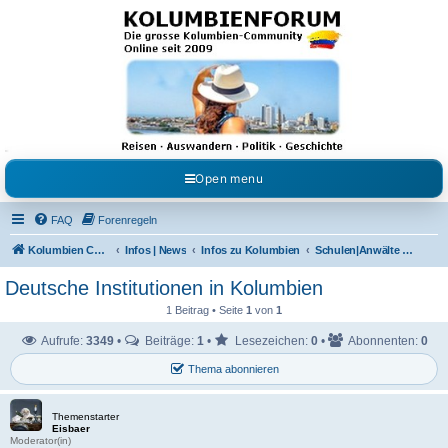
Kolumbienforum - Das
grosse Forum der
Freunde Kolumbiens
Reisen, Auswandern, Kultur, Politik, Geschichte und Visum in Kolumbien und Venezuela.
Austausch, Erfahrungen und Gemeinschaft im Kolumbienforum
Open menu
FAQ
Forenregeln
Kolumbien Community
Infos | News
Infos zu Kolumbien
Schulen|Anwälte & Übersetzer
Deutsche Institutionen in Kolumbien
1 Beitrag • Seite
1
von
1
Aufrufe:
3349
•
Beiträge:
1
•
Lesezeichen:
0
•
Abonnenten:
0
Thema abonnieren
Themenstarter
Eisbaer
Moderator(in)