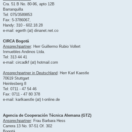
Cra. 51 B No. 80-96, apto 12B
Barranquilla
Tel: 075/3589853
Fax: 5-3786067,
Handy: 310 - 602.18.28
e-mail: egerth (at) dinanet.net.co
CIRCA Bogotá
Ansprechpartner
: Herr Guillermo Rubio Vollert
Inmuebles Andinos Ltda.
Tel: 313 44 41
e-mail: circadkf (at) hotmail.com
Ansprechpartner in Deutschland
: Herr Karl Kaestle
70619 Stuttgart
Heinlesberg 8
Tel: 0711 - 47 54 46
Fax: 0711 - 47 80 378
e-mail: karlkaestle (at) t-online.de
Agencia de Cooperación Técnica Alemana (GTZ)
Ansprechpartner
: Frau Barbara Hess
Carrera 13 No. 97-51 Of. 302
Bogotá