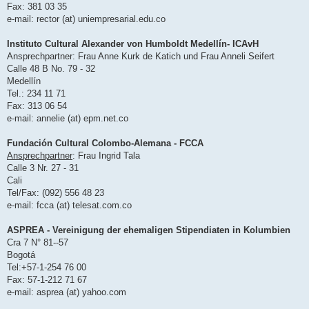
Fax: 381 03 35
e-mail: rector (at) uniempresarial.edu.co
Instituto Cultural Alexander von Humboldt Medellín- ICAvH
Ansprechpartner: Frau Anne Kurk de Katich und Frau Anneli Seifert
Calle 48 B No. 79 - 32
Medellín
Tel.: 234 11 71
Fax: 313 06 54
e-mail: annelie (at) epm.net.co
Fundación Cultural Colombo-Alemana - FCCA
Ansprechpartner
: Frau Ingrid Tala
Calle 3 Nr. 27 - 31
Cali
Tel/Fax: (092) 556 48 23
e-mail: fcca (at) telesat.com.co
ASPREA - Vereinigung der ehemaligen Stipendiaten in Kolumbien
Cra 7 N° 81--57
Bogotá
Tel:+57-1-254 76 00
Fax: 57-1-212 71 67
e-mail: asprea (at) yahoo.com