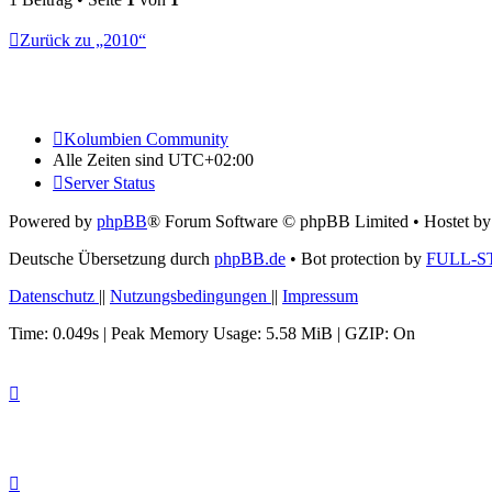
Zurück zu „2010“
Kolumbien Community
Alle Zeiten sind
UTC+02:00
Server Status
Powered by
phpBB
® Forum Software © phpBB Limited
• Hostet b
Deutsche Übersetzung durch
phpBB.de
• Bot protection by
FULL-S
Datenschutz
||
Nutzungsbedingungen
||
Impressum
Time: 0.049s
| Peak Memory Usage: 5.58 MiB | GZIP: On