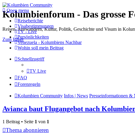
Open menu
Kolumbienforum - Das grosse 
Reiseberichte
Visabestimmungen
Reisen, Auswandern, Kultur, Politik, Geschichte und Visum in Kol
TV - Live
Persönlichkeiten
Zum Inhalt
Venezuela - Kolumbiens Nachbar
Wohin soll mein Beitrag
Schnellzugriff
TV Live
FAQ
Forenregeln
Kolumbien Community
Infos | News
Presseinformationen & 
Avianca baut Flugangebot nach Kolumbien
1 Beitrag • Seite
1
von
1
Thema abonnieren