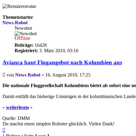
Themenstarter
News Robot
Newsbot
Offline
Beiträge:
16428
Registriert:
3. März 2010, 03:16
Avianca baut Flugangebot nach Kolumbien aus
Beitrag
von
News Robot
»
16. August 2010, 17:25
Die nationale Fluggesellschaft Kolumbiens bietet ab sofort ein
Damit entfällt das bisherige Umsteigen in der kolumbianischen Lande
»
weiterlesen
«
Quelle: DMM
Du machst einen simplen Roboter glücklich. Vielen Dank!
Nach
oben
1 Beitrag • Seite
1
von
1