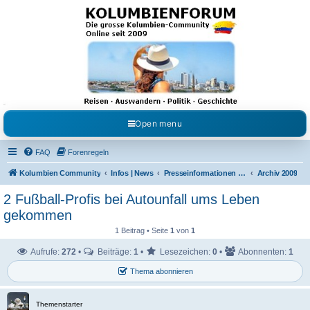
Kolumbienforum - Das
grosse Forum der
Freunde Kolumbiens
Reisen, Auswandern, Kultur, Politik, Geschichte und Visum in Kolumbien und Venezuela.
Austausch, Erfahrungen und Gemeinschaft im Kolumbienforum
Open menu
FAQ
Forenregeln
Kolumbien Community
Infos | News
Presseinformationen & Neuigkeiten
Archiv 2009
2 Fußball-Profis bei Autounfall ums Leben
gekommen
1 Beitrag • Seite
1
von
1
Aufrufe:
272
•
Beiträge:
1
•
Lesezeichen:
0
•
Abonnenten:
1
Thema abonnieren
Themenstarter