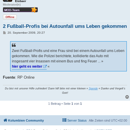
Eisbaer
Moderator(in)
Offline
2 Fußball-Profis bei Autounfall ums Leben gekommen
B
20. September 2009, 20:27
e
i
t
r
a
Zwei Fußball-Profis und eine Frau sind bei einem Autounfall ums Leben
g
gekommen. Wie die Polizei berichtete, kollidierte das Auto mit
insgesamt vier Insassen mit einem Bus und fing Feuer ... »
hier geht es weiter
«
Fuente
: RP Online
Du bist mit unserer Hilfe zufrieden! Dann hilf bitte mit einer kleinen »
Spende
« Danke und Vergelt's
Gott!
1 Beitrag • Seite
1
von
1
Kolumbien Community
Server Status
Alle Zeiten sind
UTC+02:00