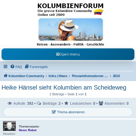
Kolumbienforum - Das
grosse Forum der
Freunde Kolumbiens
Reisen, Auswandern, Kultur, Politik, Geschichte und Visum in Kolumbien und Venezuela.
Austausch, Erfahrungen und Gemeinschaft im Kolumbienforum
Open menu
FAQ
Forenregeln
Kolumbien Community
Infos | News
Presseinformationen & Neuigkeiten
2010
Heike Hänsel sieht Kolumbien am Scheideweg
2 Beiträge • Seite
1
von
1
Aufrufe:
392
•
Beiträge:
2
•
Lesezeichen:
0
•
Abonnenten:
0
Thema abonnieren
Themenstarter
News Robot
Newsbot