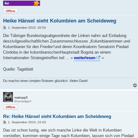
Offline
Heike Hänsel sieht Kolumbien am Scheideweg
B
1. September 2010, 20:54
e
i
Die Tübinger Bundestagsabgeordnete der Linken nahm auf Einladung
t
deszivilgesellschaftlichen Zusammenschlusses „Kolumbianerinnen und
r
a
Kolumbianer für den Frieden“und deren Koordinatorin Senatorin Piedad
g
Córdoba in der kolumbianischenHauptstadt Bogotá an einem
Internationalen Strategietreffen teil ... »
weiterlesen
«
Quelle: Tageblatt
Du machst einen simplen Roboter glücklich. Vielen Dank!
makopp5
Ehemalige/r
Offline
Re: Heike Hänsel sieht Kolumbien am Scheideweg
B
1. September 2010, 22:43
e
i
Das ist schon lustig, wie sich manche Linke die Welt in Kolumbien
t
vorstellen, kommen einige Tage nach Kolumbien, lassen sich von Piedad
r