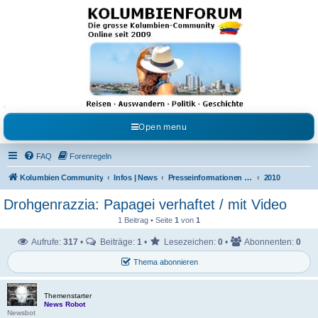
Kolumbienforum - Das
grosse Forum der
Freunde Kolumbiens
Reisen, Auswandern, Kultur, Politik, Geschichte und Visum in Kolumbien und Venezuela.
Austausch, Erfahrungen und Gemeinschaft im Kolumbienforum
Open menu
FAQ
Forenregeln
Kolumbien Community
Infos | News
Presseinformationen & Neuigkeiten
2010
Drohgenrazzia: Papagei verhaftet / mit Video
1 Beitrag • Seite
1
von
1
Aufrufe:
317
•
Beiträge:
1
•
Lesezeichen:
0
•
Abonnenten:
0
Thema abonnieren
Themenstarter
News Robot
Newsbot