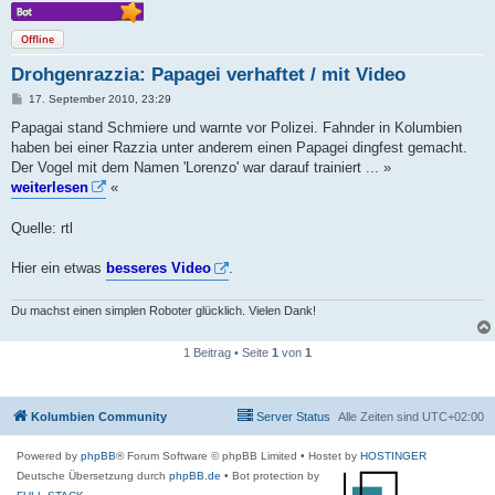
Offline
Drohgenrazzia: Papagei verhaftet / mit Video
B
17. September 2010, 23:29
e
i
Papagai stand Schmiere und warnte vor Polizei. Fahnder in Kolumbien
t
haben bei einer Razzia unter anderem einen Papagei dingfest gemacht.
r
a
Der Vogel mit dem Namen 'Lorenzo' war darauf trainiert ... »
g
weiterlesen
«
Quelle: rtl
Hier ein etwas
besseres Video
.
Du machst einen simplen Roboter glücklich. Vielen Dank!
1 Beitrag • Seite
1
von
1
Kolumbien Community
Server Status
Alle Zeiten sind
UTC+02:00
Powered by
phpBB
® Forum Software © phpBB Limited
• Hostet by
HOSTINGER
Deutsche Übersetzung durch
phpBB.de
• Bot protection by