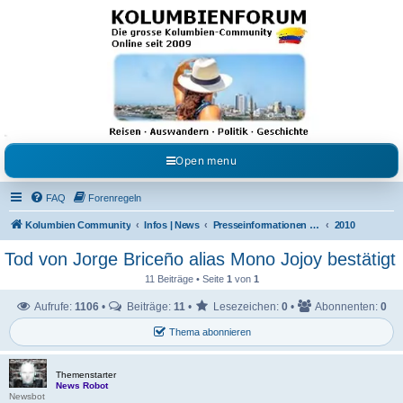
Kolumbienforum - Das
grosse Forum der
Freunde Kolumbiens
Reisen, Auswandern, Kultur, Politik, Geschichte und Visum in Kolumbien und Venezuela.
Austausch, Erfahrungen und Gemeinschaft im Kolumbienforum
Open menu
FAQ
Forenregeln
Kolumbien Community
Infos | News
Presseinformationen & Neuigkeiten
2010
Tod von Jorge Briceño alias Mono Jojoy bestätigt
11 Beiträge • Seite
1
von
1
Aufrufe:
1106
•
Beiträge:
11
•
Lesezeichen:
0
•
Abonnenten:
0
Thema abonnieren
Themenstarter
News Robot
Newsbot