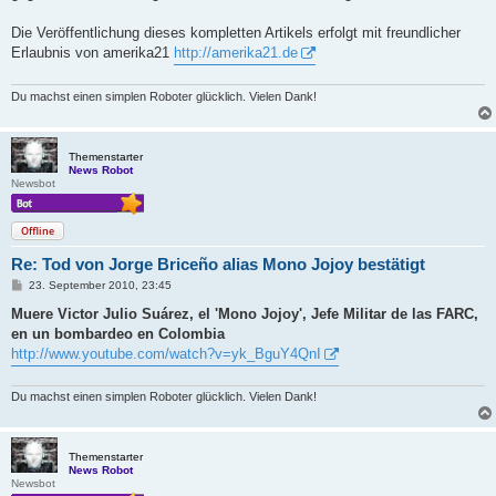
Die Veröffentlichung dieses kompletten Artikels erfolgt mit freundlicher
Erlaubnis von amerika21
http://amerika21.de
Du machst einen simplen Roboter glücklich. Vielen Dank!
Themenstarter
News Robot
Newsbot
Offline
Re: Tod von Jorge Briceño alias Mono Jojoy bestätigt
B
23. September 2010, 23:45
e
i
Muere Victor Julio Suárez, el 'Mono Jojoy', Jefe Militar de las FARC,
t
en un bombardeo en Colombia
r
a
http://www.youtube.com/watch?v=yk_BguY4QnI
g
Du machst einen simplen Roboter glücklich. Vielen Dank!
Themenstarter
News Robot
Newsbot