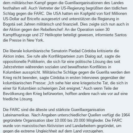
dem militärischen Kampf gegen die Guerillaorganisationen des Landes
festhalten will. Auch Vertreter der US-Regierung begrüßten den tödlichen
Schlag gegen die FARC. Die USA hatten ein Kopfgeld von fünf Millionen
US-Dollar auf Briceño ausgesetzt und unterstützen die Regierung in
Bogotá seit Jahren militärisch und finanziell. Dies zeigte sich nun auch in
der Aktion gegen den Rebellenchef: An der Operation seien 30
Kampfflugzeuge und 27 Helikopter beteiligt gewesen, informierte Santos
die Presse in New York.
Die liberale kolumbianische Senatorin Piedad Córdoba kritisierte die
Aktion indes. Sie rufe alle Konfliktparteien zum Dialog auf, sagte die
oppositionelle Politikerin, die sich für eine politische Lösung des seit
Jahrzehnten währenden sozialen und bewaffneten Konfliktes in
Kolumbien ausspricht. Militärische Schläge gegen die Guerilla werden den
Krieg nicht beenden, sagte Córdoba in ersten Interviews gegenüber der
kolumbianischen Presse: „Ich sehe hier eine kriegerische Tat, die sich in
einer für Kolumbien schwierigen Zeit ereignet.“ Auch wenn Teile der
Bevölkerung den Krieg befürworten, hofften andere nach wie vor auf eine
friedliche Lösung.
Die FARC sind die älteste und stärkste Guerillaorganisation
Lateinamerikas. Nach Angaben unterschiedlicher Quellen verfügt die 1964
gegründete Organisation über 10.000 bis 20.000 Mitglieder. Die FARC
wurde von marxistischen Aktivisten und Landarbeitern gegründet, um
gegen die extreme Ungleichheit auf dem Land vorzugehen.