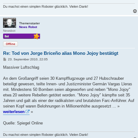
Du machst einen simplen Roboter glücklich. Vielen Dank!
Themenstarter
News Robot
Newsbot
Offline
Re: Tod von Jorge Briceño alias Mono Jojoy bestätigt
B
23. September 2010, 22:05
e
i
Massiver Luftschlag
t
r
a
An dem Großangriff seien 30 Kampfflugzeuge und 27 Hubschrauber
g
beteiligt gewesen, teilte Innen- und Justizminister Germán Vargas Lleras
mit. Mindestens 50 Bomben seien abgeworfen und neben "Mono Jojoy"
etwa 20 weitere Rebellen getötet worden. "Mono Jojoy" kämpfte seit 35
Jahren und galt als einer der radikalsten und brutalsten Farc-Anführer. Auf
seinen Kopf waren Belohnungen in Millionenhöhe ausgesetzt ... »
weiterlesen
«
Quelle: Spiegel Online
Du machst einen simplen Roboter glücklich. Vielen Dank!