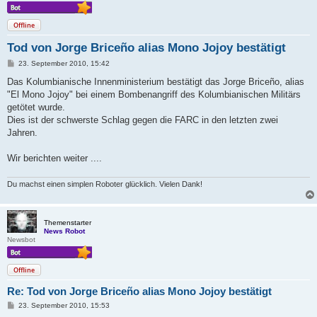
Offline
Tod von Jorge Briceño alias Mono Jojoy bestätigt
B
23. September 2010, 15:42
e
i
Das Kolumbianische Innenministerium bestätigt das Jorge Briceño, alias
t
"El Mono Jojoy" bei einem Bombenangriff des Kolumbianischen Militärs
r
a
getötet wurde.
g
Dies ist der schwerste Schlag gegen die FARC in den letzten zwei
Jahren.
Wir berichten weiter ....
Du machst einen simplen Roboter glücklich. Vielen Dank!
Themenstarter
News Robot
Newsbot
Offline
Re: Tod von Jorge Briceño alias Mono Jojoy bestätigt
B
23. September 2010, 15:53
e