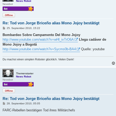
News Robot
Newsbot
Offline
Re: Tod von Jorge Briceño alias Mono Jojoy bestätigt
B
25. September 2010, 15:22
e
i
Bombardeo Sobre Campamento Del Mono Jojoy
t
http://www.youtube.com/watch?v=wHl_ivTrO6A
Llega cadáver de
r
a
Mono Jojoy a Bogotá
g
http://www.youtube.com/watch?v=Sycms0b-BA4
Quelle: youtube
Du machst einen simplen Roboter glücklich. Vielen Dank!
Themenstarter
News Robot
Newsbot
Offline
Re: Tod von Jorge Briceño alias Mono Jojoy bestätigt
B
28. September 2010, 05:05
e
i
FARC-Rebellen bestätigen Tod ihres Militärchefs
t
r