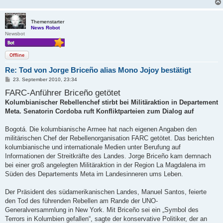
Themenstarter
News Robot
Newsbot
Offline
Re: Tod von Jorge Briceño alias Mono Jojoy bestätigt
B
23. September 2010, 23:34
e
FARC-Anführer Briceño getötet
i
t
Kolumbianischer Rebellenchef stirbt bei Militäraktion in Departement
r
a
Meta. Senatorin Cordoba ruft Konfliktparteien zum Dialog auf
g
Bogotá. Die kolumbianische Armee hat nach eigenen Angaben den
militärischen Chef der Rebellenorganisation FARC getötet. Das berichten
kolumbianische und internationale Medien unter Berufung auf
Informationen der Streitkräfte des Landes. Jorge Briceño kam demnach
bei einer groß angelegten Militäraktion in der Region La Magdalena im
Süden des Departements Meta im Landesinneren ums Leben.
Der Präsident des südamerikanischen Landes, Manuel Santos, feierte
den Tod des führenden Rebellen am Rande der UNO-
Generalversammlung in New York. Mit Briceño sei ein „Symbol des
Terrors in Kolumbien gefallen“, sagte der konservative Politiker, der an