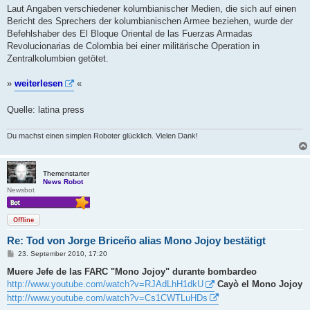
a
Laut Angaben verschiedener kolumbianischer Medien, die sich auf einen
g
Bericht des Sprechers der kolumbianischen Armee beziehen, wurde der
Befehlshaber des El Bloque Oriental de las Fuerzas Armadas
Revolucionarias de Colombia bei einer militärische Operation in
Zentralkolumbien getötet.
»
weiterlesen
«
Quelle: latina press
Du machst einen simplen Roboter glücklich. Vielen Dank!
Themenstarter
News Robot
Newsbot
Offline
Re: Tod von Jorge Briceño alias Mono Jojoy bestätigt
B
23. September 2010, 17:20
e
i
Muere Jefe de las FARC "Mono Jojoy" durante bombardeo
t
http://www.youtube.com/watch?v=RJAdLhH1dkU
Cayò el Mono Jojoy
r
a
http://www.youtube.com/watch?v=Cs1CWTLuHDs
g