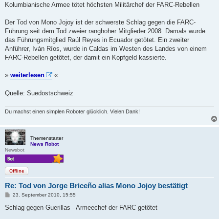
i
Kolumbianische Armee tötet höchsten Militärchef der FARC-Rebellen
t
r
a
Der Tod von Mono Jojoy ist der schwerste Schlag gegen die FARC-
g
Führung seit dem Tod zweier ranghoher Mitglieder 2008. Damals wurde
das Führungsmitglied Raúl Reyes in Ecuador getötet. Ein zweiter
Anführer, Iván Ríos, wurde in Caldas im Westen des Landes von einem
FARC-Rebellen getötet, der damit ein Kopfgeld kassierte.
»
weiterlesen
«
Quelle: Suedostschweiz
Du machst einen simplen Roboter glücklich. Vielen Dank!
Themenstarter
News Robot
Newsbot
Offline
Re: Tod von Jorge Briceño alias Mono Jojoy bestätigt
B
23. September 2010, 15:55
e
i
Schlag gegen Guerillas - Armeechef der FARC getötet
t
r