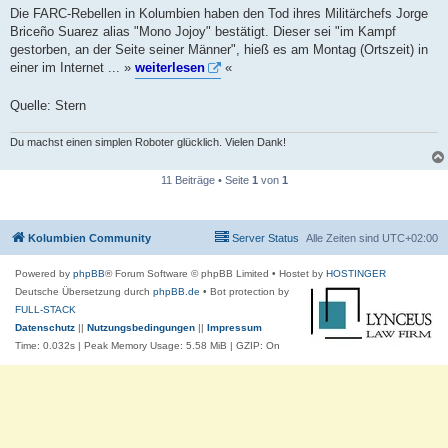
a
Die FARC-Rebellen in Kolumbien haben den Tod ihres Militärchefs Jorge
g
Briceño Suarez alias "Mono Jojoy" bestätigt. Dieser sei "im Kampf
gestorben, an der Seite seiner Männer", hieß es am Montag (Ortszeit) in
einer im Internet ... »
weiterlesen
«
Quelle: Stern
Du machst einen simplen Roboter glücklich. Vielen Dank!
11 Beiträge • Seite
1
von
1
Kolumbien Community
Server Status
Alle Zeiten sind
UTC+02:00
Powered by
phpBB
® Forum Software © phpBB Limited
• Hostet by
HOSTINGER
Deutsche Übersetzung durch
phpBB.de
• Bot protection by
FULL-STACK
Datenschutz
||
Nutzungsbedingungen
||
Impressum
Time: 0.032s
| Peak Memory Usage: 5.58 MiB | GZIP: On