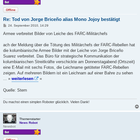
Offline
Re: Tod von Jorge Briceño alias Mono Jojoy bestätigt
B
24. September 2010, 14:29
e
i
Armee verbreitet Bilder von Leiche des FARC-Militärchefs
t
r
a
ach der Meldung über die Tötung des Militärchefs der FARC-Rebellen hat
g
die kolumbianische Armee Bilder mit der Leiche von Jorge Briceño
Suarez verbreitet. Das Büro für strategische Kommunikation der
kolumbianischen Streitkräfte verschickte am Donnerstagabend (Ortszeit)
eine E-Mail mit sechs Fotos, die Leichname getöteter FARC-Rebellen
zeigen. Auf mehreren Bildern ist ein Leichnam auf einer Bahre zu sehen
... »
weiterlesen
«
Quelle: Stern
Du machst einen simplen Roboter glücklich. Vielen Dank!
Themenstarter
News Robot
Newsbot
Offline