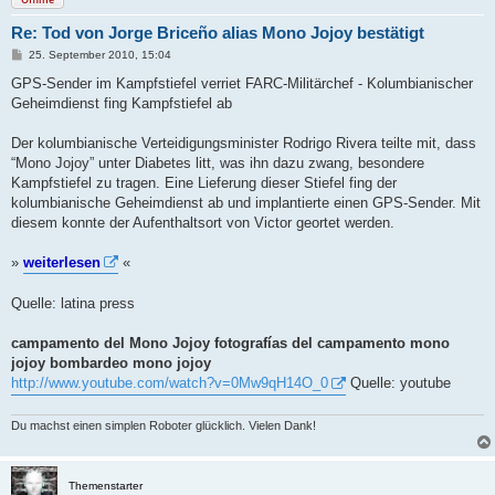
Re: Tod von Jorge Briceño alias Mono Jojoy bestätigt
B
25. September 2010, 15:04
e
i
GPS-Sender im Kampfstiefel verriet FARC-Militärchef - Kolumbianischer
t
Geheimdienst fing Kampfstiefel ab
r
a
g
Der kolumbianische Verteidigungsminister Rodrigo Rivera teilte mit, dass
“Mono Jojoy” unter Diabetes litt, was ihn dazu zwang, besondere
Kampfstiefel zu tragen. Eine Lieferung dieser Stiefel fing der
kolumbianische Geheimdienst ab und implantierte einen GPS-Sender. Mit
diesem konnte der Aufenthaltsort von Victor geortet werden.
»
weiterlesen
«
Quelle: latina press
campamento del Mono Jojoy fotografías del campamento mono
jojoy bombardeo mono jojoy
http://www.youtube.com/watch?v=0Mw9qH14O_0
Quelle: youtube
Du machst einen simplen Roboter glücklich. Vielen Dank!
Themenstarter