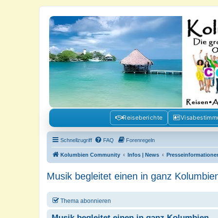
Kolumbienforum - Das grosse Foru
Reisen, Auswandern, Kultur, Politik, Geschichte und Visum in Kolumb
Reiseberichte
Visabestim
Schnellzugriff
FAQ
Forenregeln
Kolumbien Community
Infos | News
Presseinformatione
Musik begleitet einen in ganz Kolumbien
Thema abonnieren
Musik begleitet einen in ganz Kolumbien ..