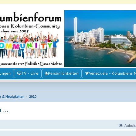
m der Freunde Kolumbiens
ien und Venezuela. Austausch, Erfahrungen und Gemeinschaft im Kolumbienforum
mungen
TV - Live
Persönlichkeiten
Venezuela - Kolumbiens 
n & Neuigkeiten
2010
 ...
Aufruf
.