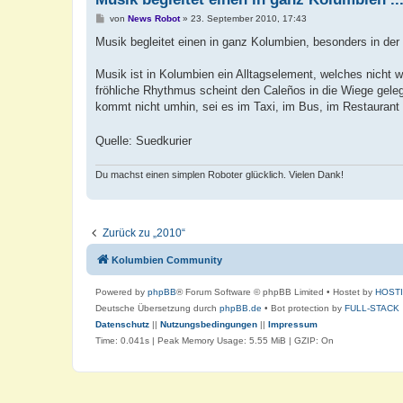
B
von
News Robot
»
23. September 2010, 17:43
e
i
Musik begleitet einen in ganz Kolumbien, besonders in der
t
r
a
Musik ist in Kolumbien ein Alltagselement, welches nicht 
g
fröhliche Rhythmus scheint den Caleños in die Wiege gelegt
kommt nicht umhin, sei es im Taxi, im Bus, im Restaurant 
Quelle: Suedkurier
Du machst einen simplen Roboter glücklich. Vielen Dank!
Zurück zu „2010“
Kolumbien Community
Powered by
phpBB
® Forum Software © phpBB Limited
• Hostet by
HOST
Deutsche Übersetzung durch
phpBB.de
• Bot protection by
FULL-STACK
Datenschutz
||
Nutzungsbedingungen
||
Impressum
Time: 0.041s
| Peak Memory Usage: 5.55 MiB | GZIP: On