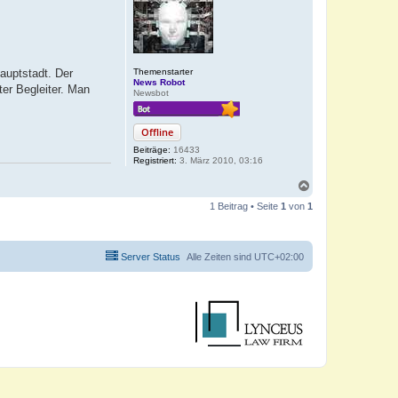
Themenstarter
auptstadt. Der
News Robot
ter Begleiter. Man
Newsbot
Offline
Beiträge:
16433
Registriert:
3. März 2010, 03:16
N
a
1 Beitrag • Seite
1
von
1
c
h
o
b
Server Status
Alle Zeiten sind
UTC+02:00
e
n