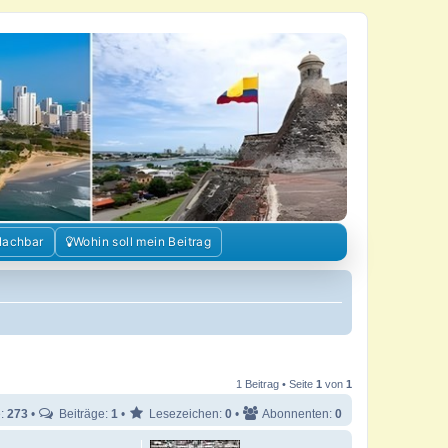
Nachbar
Wohin soll mein Beitrag
1 Beitrag • Seite
1
von
1
e:
273
•
Beiträge:
1
•
Lesezeichen:
0
•
Abonnenten:
0