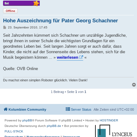
Offline
Hohe Auszeichnung für Pater Georg Schachner
B
23. September 2010, 17:45
e
i
Seit Jahrzehnten kümmert sich Schachner um unzählige Jugendliche,
t
bringt ihnen in seiner Schule die wichtigsten Grundlagen für ein
r
a
geordnetes Leben bei. Seit langen Jahren sorgt er auch dafür, dass
g
Kinder, die nicht auf der Sonnenseite des Lebens stehen, sich für die
Musik begeistern können ... »
weiterlesen
«
Quelle: OVB Online
Du machst einen simplen Roboter glücklich. Vielen Dank!
1 Beitrag • Seite
1
von
1
Kolumbien Community
Server Status
Alle Zeiten sind
UTC+02:00
Powered by
phpBB
® Forum Software © phpBB Limited
• Hostet by
HOSTINGER
Deutsche Übersetzung durch
phpBB.de
• Bot protection by
FULL-STACK
Datenschutz
||
Nutzungsbedingungen
||
Impressum