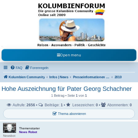
Kolumbienforum - Das
grosse Forum der
Freunde Kolumbiens
Reisen, Auswandern, Kultur, Politik, Geschichte und Visum in Kolumbien und Venezuela.
Austausch, Erfahrungen und Gemeinschaft im Kolumbienforum
Open menu
FAQ
Forenregeln
Kolumbien Community
Infos | News
Presseinformationen & Neuigkeiten
2010
Hohe Auszeichnung für Pater Georg Schachner
1 Beitrag • Seite
1
von
1
Aufrufe:
2656
•
Beiträge:
1
•
Lesezeichen:
0
•
Abonnenten:
0
Thema abonnieren
Themenstarter
News Robot
Newsbot