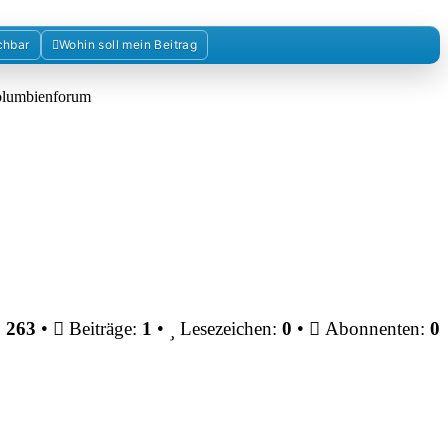
chbar
Wohin soll mein Beitrag
Kolumbienforum
:
263
•
Beiträge:
1
•
Lesezeichen:
0
•
Abonnenten:
0