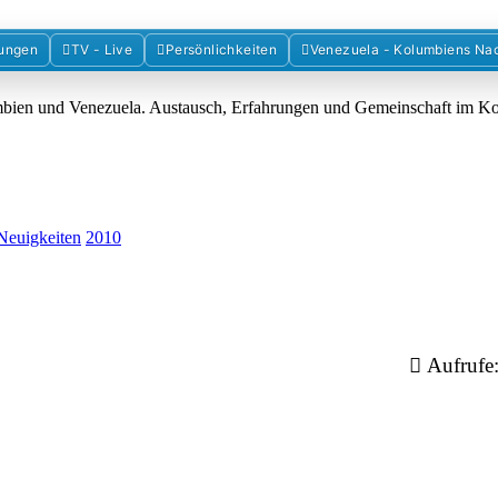
Forum der Freunde Kolumbiens
ungen
TV - Live
Persönlichkeiten
Venezuela - Kolumbiens Na
umbien und Venezuela. Austausch, Erfahrungen und Gemeinschaft im 
Neuigkeiten
2010
Aufrufe