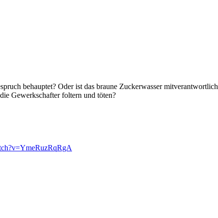
erbespruch behauptet? Oder ist das braune Zuckerwasser mitverantwortl
die Gewerkschafter foltern und töten?
watch?v=YmeRuzRqRgA