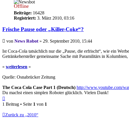
Offline
Beiträge:
16428
Registriert:
3. März 2010, 03:16
Frische Pause oder „Killer-Coke“?
Beitrag
von
News Robot
»
29. September 2010, 15:44
Ist Coca-Cola tatsächlich nur die „Pause, die erfrischt“, wie ein W
Getränkehersteller gemeinsame Sache mit Paramilitärs in Kolumbien, 
»
weiterlesen
«
Quelle: Osnabrücker Zeitung
The Coca Cola Case Part 1 (Deutsch)
http://www.youtube.com/
Du machst einen simplen Roboter glücklich. Vielen Dank!
Nach
oben
1 Beitrag • Seite
1
von
1
Zurück zu „2010“