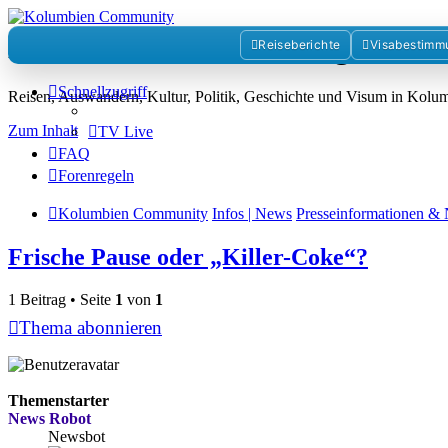
Kolumbienforum - Das grosse 
Reiseberichte
Visabestimm
Schnellzugriff
Reisen, Auswandern, Kultur, Politik, Geschichte und Visum in Kol
Zum Inhalt
TV Live
FAQ
Forenregeln
Kolumbien Community
Infos | News
Presseinformationen & 
Frische Pause oder „Killer-Coke“?
1 Beitrag • Seite
1
von
1
Thema abonnieren
Themenstarter
News Robot
Newsbot