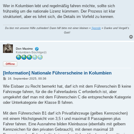
Wer in Kolumbien lebt und regelmäßig fahren möchte, sollte sich
frühzeitig um die nationale Lizenz kümmern. Der Prozess ist klar
strukturiert, aber es lohnt sich, die Details im Vorfeld zu kennen.
Du bist mit unserer Hilfe zufrieden! Dann hilf bitte mit einer kleinen »
Spende
« Danke und Vergelt's
Gott!
Don Maximo
Kolumbien-Süchtige(r)
Offline
[Information] Nationale Führerscheine in Kolumbien
B
16. September 2025, 00:36
e
i
Wie Eisbaer zu Recht bemerkt hat, darf ich mit dem Führerschein B keine
t
Fahrzeuge fahren, für die die Fahrerlaubnis C erforderlich ist, aber
r
a
umgekehrt darf man mit dem Führerschein C die entsprechende Kategorie
g
oder Unterkategorie der Klasse B fahren.
Mit dem Führerschein B1 darf ich Privatfahrzeuge (gelbes Kennzeichen)
mit einem Höchstgewicht von 3,5 t und maximal 8 Passagieren plus
Fahrer fahren. Eine Ausnahme bilden Kleinbusse (ebenfalls mit gelbem
Kennzeichen für den privaten Gebrauch), mit denen maximal 18