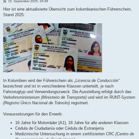
B
15. September 2025, 20:49
e
i
Hier ist eine aktualisierte Übersicht zum kolumbianischen Führerschein,
t
Stand 2025:
r
a
g
In Kolumbien wird der Führerschein als
„Licencia de Conducción“
bezeichnet und ist in verschiedene Klassen unterteilt, je nach
Fahrzeugtyp und Verwendungszweck. Die Ausstellung erfolgt durch das
Verkehrsministerium
(Ministerio de Transporte)
und wird im RUNT-System
(Registro Único Nacional de Tránsito)
registriert.
Voraussetzungen für den Erwerb:
16 Jahre für Motorräder (A1), 18 Jahre für alle anderen Klassen
Cédula de Ciudadanía oder Cédula de Extranjería
Medizinische Untersuchung in einem zertifizierten CRC
(Centro de