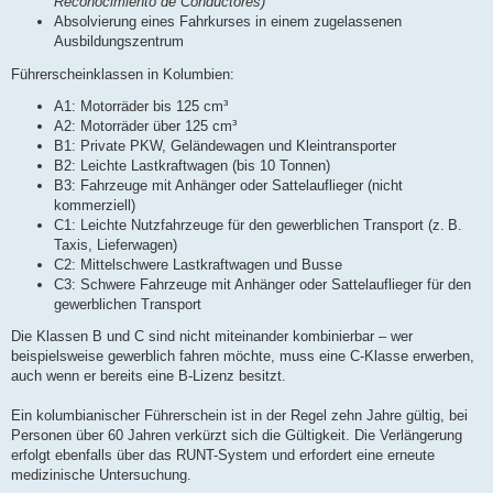
Reconocimiento de Conductores)
Absolvierung eines Fahrkurses in einem zugelassenen
Ausbildungszentrum
Führerscheinklassen in Kolumbien:
A1: Motorräder bis 125 cm³
A2: Motorräder über 125 cm³
B1: Private PKW, Geländewagen und Kleintransporter
B2: Leichte Lastkraftwagen (bis 10 Tonnen)
B3: Fahrzeuge mit Anhänger oder Sattelauflieger (nicht
kommerziell)
C1: Leichte Nutzfahrzeuge für den gewerblichen Transport (z. B.
Taxis, Lieferwagen)
C2: Mittelschwere Lastkraftwagen und Busse
C3: Schwere Fahrzeuge mit Anhänger oder Sattelauflieger für den
gewerblichen Transport
Die Klassen B und C sind nicht miteinander kombinierbar – wer
beispielsweise gewerblich fahren möchte, muss eine C-Klasse erwerben,
auch wenn er bereits eine B-Lizenz besitzt.
Ein kolumbianischer Führerschein ist in der Regel zehn Jahre gültig, bei
Personen über 60 Jahren verkürzt sich die Gültigkeit. Die Verlängerung
erfolgt ebenfalls über das RUNT-System und erfordert eine erneute
medizinische Untersuchung.