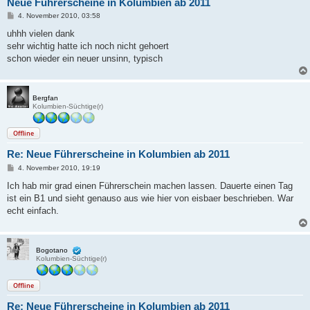
Neue Führerscheine in Kolumbien ab 2011
B
4. November 2010, 03:58
e
i
uhhh vielen dank
t
sehr wichtig hatte ich noch nicht gehoert
r
a
schon wieder ein neuer unsinn, typisch
g
Bergfan
Kolumbien-Süchtige(r)
Offline
Re: Neue Führerscheine in Kolumbien ab 2011
B
4. November 2010, 19:19
e
i
Ich hab mir grad einen Führerschein machen lassen. Dauerte einen Tag
t
ist ein B1 und sieht genauso aus wie hier von eisbaer beschrieben. War
r
a
echt einfach.
g
Bogotano
Kolumbien-Süchtige(r)
Offline
Re: Neue Führerscheine in Kolumbien ab 2011