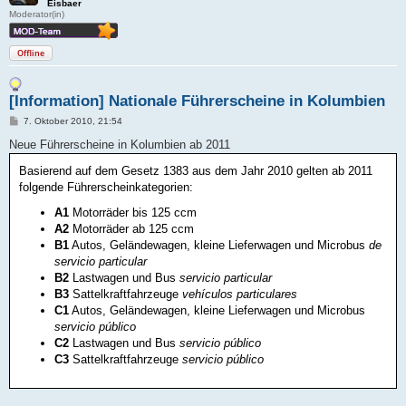
Eisbaer
Moderator(in)
Offline
[Information] Nationale Führerscheine in Kolumbien
B
7. Oktober 2010, 21:54
e
i
Neue Führerscheine in Kolumbien ab 2011
t
r
Basierend auf dem Gesetz 1383 aus dem Jahr 2010 gelten ab 2011
a
folgende Führerscheinkategorien:
g
A1
Motorräder bis 125 ccm
A2
Motorräder ab 125 ccm
B1
Autos, Geländewagen, kleine Lieferwagen und Microbus
de
servicio particular
B2
Lastwagen und Bus
servicio particular
B3
Sattelkraftfahrzeuge
vehículos particulares
C1
Autos, Geländewagen, kleine Lieferwagen und Microbus
servicio público
C2
Lastwagen und Bus
servicio público
C3
Sattelkraftfahrzeuge
servicio público