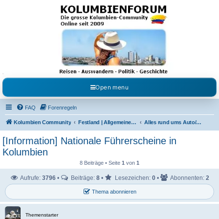
Kolumbienforum - Das
grosse Forum der
Freunde Kolumbiens
Reisen, Auswandern, Kultur, Politik, Geschichte und Visum in Kolumbien und Venezuela.
Austausch, Erfahrungen und Gemeinschaft im Kolumbienforum
Open menu
FAQ
Forenregeln
Kolumbien Community
Festland | Allgemeine Fragen
Alles rund ums Auto/Motorrad
[Information] Nationale Führerscheine in
Kolumbien
8 Beiträge • Seite
1
von
1
Aufrufe:
3796
•
Beiträge:
8
•
Lesezeichen:
0
•
Abonnenten:
2
Thema abonnieren
Themenstarter