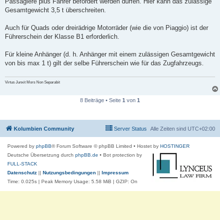
Passagiere plus Fahrer befördert werden dürfen. Hier kann das zulässige
Gesamtgewicht 3,5 t überschreiten.
Auch für Quads oder dreirädrige Motorräder (wie die von Piaggio) ist der
Führerschein der Klasse B1 erforderlich.
Für kleine Anhänger (d. h. Anhänger mit einem zulässigen Gesamtgewicht
von bis max 1 t) gilt der selbe Führerschein wie für das Zugfahrzeugs.
Virtus Junxit Mors Non Separabit
8 Beiträge • Seite
1
von
1
Kolumbien Community
Server Status
Alle Zeiten sind
UTC+02:00
Powered by
phpBB
® Forum Software © phpBB Limited
• Hostet by
HOSTINGER
Deutsche Übersetzung durch
phpBB.de
• Bot protection by
FULL-STACK
Datenschutz
||
Nutzungsbedingungen
||
Impressum
Time: 0.025s
| Peak Memory Usage: 5.58 MiB | GZIP: On