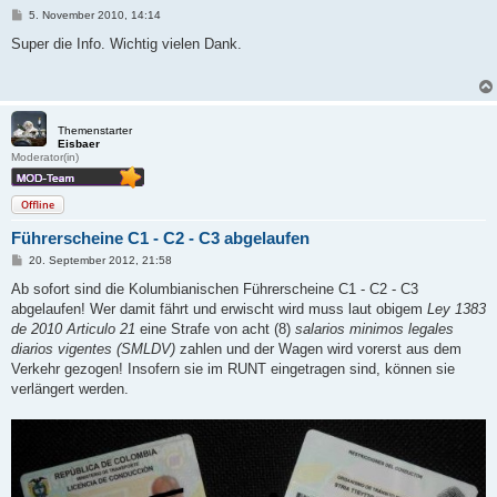
B
5. November 2010, 14:14
e
i
Super die Info. Wichtig vielen Dank.
t
r
a
g
Themenstarter
Eisbaer
Moderator(in)
Offline
Führerscheine C1 - C2 - C3 abgelaufen
B
20. September 2012, 21:58
e
i
Ab sofort sind die Kolumbianischen Führerscheine C1 - C2 - C3
t
abgelaufen! Wer damit fährt und erwischt wird muss laut obigem
Ley 1383
r
a
de 2010 Articulo 21
eine Strafe von acht (8)
salarios minimos legales
g
diarios vigentes (SMLDV)
zahlen und der Wagen wird vorerst aus dem
Verkehr gezogen! Insofern sie im RUNT eingetragen sind, können sie
verlängert werden.