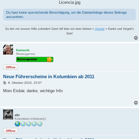
Licencia.jpg
Du hast keine ausreichende Berechtigung, um die Dateianhänge dieses Beitrags
anzusehen.
Du bist mit unserer Hilfe zufrieden! Dann hilf bitte mit einer kleinen »
Spende
« Danke und Vergelt's
Gott!
Kamachi
Reiseagentur
Offline
Neue Führerscheine in Kolumbien ab 2011
B
8. Oktober 2010, 15:07
e
i
Moin Eisbär, danke, wichtige Info
t
r
a
g
albi
Kolumbien-Infizierte(r)
Offline