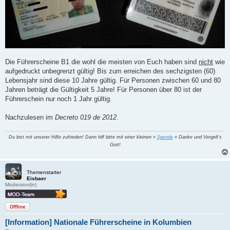
Die Führerscheine B1 die wohl die meisten von Euch haben sind
nicht
wie
aufgedruckt unbegrenzt gültig! Bis zum erreichen des sechzigsten (60)
Lebensjahr sind diese 10 Jahre gültig. Für Personen zwischen 60 und 80
Jahren beträgt die Gültigkeit 5 Jahre! Für Personen über 80 ist der
Führerschein nur noch 1 Jahr gültig.
Nachzulesen im
Decreto 019 de 2012
.
Du bist mit unserer Hilfe zufrieden! Dann hilf bitte mit einer kleinen »
Spende
« Danke und Vergelt's
Gott!
Themenstarter
Eisbaer
Moderator(in)
Offline
[Information] Nationale Führerscheine in Kolumbien