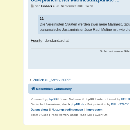
B
von
Eisbaer
»
28. September 2009, 14:58
e
i
t
r
a
Die Vereinigten Staaten werden zwei neue Marinestützpun
g
panamaische Justizminister Jose Raul Mulino mit, wie die
Fuente
: derstandard.at
Du bist mit unserer Hilfe
Zurück zu „Archiv 2009“
Kolumbien Community
Powered by
phpBB
® Forum Software © phpBB Limited
• Hostet by
HOST
Deutsche Übersetzung durch
phpBB.de
• Bot protection by
FULL-STACK
Datenschutz
||
Nutzungsbedingungen
||
Impressum
Time: 0.046s
| Peak Memory Usage: 5.55 MiB | GZIP: On