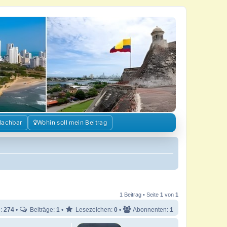
Nachbar
Wohin soll mein Beitrag
1 Beitrag • Seite
1
von
1
e:
274
•
Beiträge:
1
•
Lesezeichen:
0
•
Abonnenten:
1