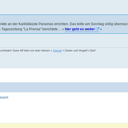
kte an der Karibikküste Panamas errichten. Das teilte am Sonntag völlig überras
 Tageszeitung "La Prensa" berichtete ... »
hier geht es weiter
«
 zufrieden! Dann hilf bitte mit einer kleinen »
Spende
« Danke und Vergelt's Gott!
INGER