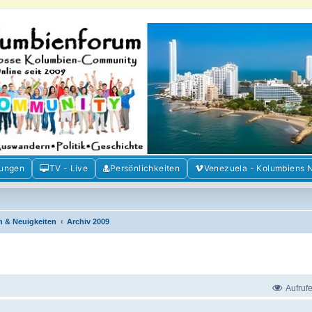
m der Freunde Kolumbiens
ien und Venezuela. Austausch, Erfahrungen und Gemeinschaft im Kolumbienforum
mungen
TV - Live
Persönlichkeiten
Venezuela - Kolumbiens 
n & Neuigkeiten
Archiv 2009
Aufruf