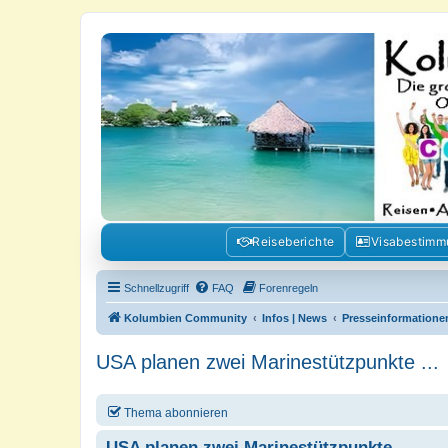
Kolumbienforum - Das grosse Foru
Reisen, Auswandern, Kultur, Politik, Geschichte und Visum in Kolumb
Reiseberichte
Visabestim
Schnellzugriff
FAQ
Forenregeln
Kolumbien Community
Infos | News
Presseinformatione
USA planen zwei Marinestützpunkte ...
Thema abonnieren
USA planen zwei Marinestützpunkte ...