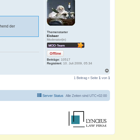
chend der
Themenstarter
Eisbaer
Moderator(in)
Offline
Beiträge:
10517
Registriert:
10. Juli 2009, 05:34
N
a
1 Beitrag • Seite
1
von
1
c
h
o
b
Server Status
Alle Zeiten sind
UTC+02:00
e
n