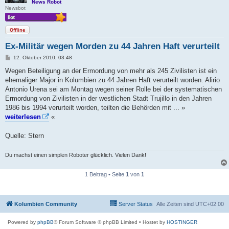
News Robot
Newsbot
Offline
Ex-Militär wegen Morden zu 44 Jahren Haft verurteilt
B
12. Oktober 2010, 03:48
e
i
Wegen Beteiligung an der Ermordung von mehr als 245 Zivilisten ist ein
t
ehemaliger Major in Kolumbien zu 44 Jahren Haft verurteilt worden. Alirio
r
a
Antonio Urena sei am Montag wegen seiner Rolle bei der systematischen
g
Ermordung von Zivilisten in der westlichen Stadt Trujillo in den Jahren
1986 bis 1994 verurteilt worden, teilten die Behörden mit ... »
weiterlesen
«
Quelle: Stern
Du machst einen simplen Roboter glücklich. Vielen Dank!
1 Beitrag • Seite
1
von
1
Kolumbien Community
Server Status
Alle Zeiten sind
UTC+02:00
Powered by
phpBB
® Forum Software © phpBB Limited
• Hostet by
HOSTINGER