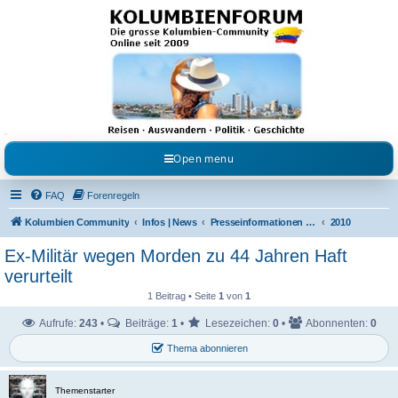
Kolumbienforum - Das
grosse Forum der
Freunde Kolumbiens
Reisen, Auswandern, Kultur, Politik, Geschichte und Visum in Kolumbien und Venezuela.
Austausch, Erfahrungen und Gemeinschaft im Kolumbienforum
Open menu
FAQ
Forenregeln
Kolumbien Community
Infos | News
Presseinformationen & Neuigkeiten
2010
Ex-Militär wegen Morden zu 44 Jahren Haft
verurteilt
1 Beitrag • Seite
1
von
1
Aufrufe:
243
•
Beiträge:
1
•
Lesezeichen:
0
•
Abonnenten:
0
Thema abonnieren
Themenstarter