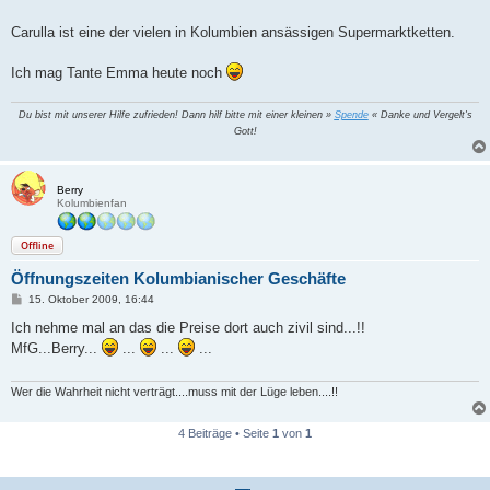
g
Carulla ist eine der vielen in Kolumbien ansässigen Supermarktketten.
Ich mag Tante Emma heute noch
Du bist mit unserer Hilfe zufrieden! Dann hilf bitte mit einer kleinen »
Spende
« Danke und Vergelt's
Gott!
Berry
Kolumbienfan
Offline
Öffnungszeiten Kolumbianischer Geschäfte
B
15. Oktober 2009, 16:44
e
i
Ich nehme mal an das die Preise dort auch zivil sind...!!
t
MfG...Berry...
...
...
...
r
a
g
Wer die Wahrheit nicht verträgt....muss mit der Lüge leben....!!
4 Beiträge • Seite
1
von
1