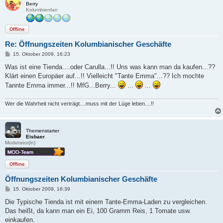
Berry
Kolumbienfan
Offline
Re: Öffnungszeiten Kolumbianischer Geschäfte
B
15. Oktober 2009, 16:23
e
i
Was ist eine Tienda....oder Carulla...!! Uns was kann man da kaufen...??
t
Klärt einen Europäer auf...!! Vielleicht "Tante Emma"...?? Ich mochte
r
a
Tannte Emma immer...!! MfG...Berry...
...
...
g
Wer die Wahrheit nicht verträgt....muss mit der Lüge leben....!!
Themenstarter
Eisbaer
Moderator(in)
Offline
Öffnungszeiten Kolumbianischer Geschäfte
B
15. Oktober 2009, 16:39
e
i
Die Typische Tienda ist mit einem Tante-Emma-Laden zu vergleichen.
t
Das heißt, da kann man ein Ei, 100 Gramm Reis, 1 Tomate usw.
r
a
einkaufen.