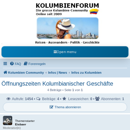
Kolumbienforum - Das
grosse Forum der
Freunde Kolumbiens
Reisen, Auswandern, Kultur, Politik, Geschichte und Visum in Kolumbien und Venezuela.
Austausch, Erfahrungen und Gemeinschaft im Kolumbienforum
Open menu
FAQ
Forenregeln
Kolumbien Community
Infos | News
Infos zu Kolumbien
Öffnungszeiten Kolumbianischer Geschäfte
4 Beiträge • Seite
1
von
1
Aufrufe:
1454
•
Beiträge:
4
•
Lesezeichen:
0
•
Abonnenten:
1
Thema abonnieren
Themenstarter
Eisbaer
Moderator(in)