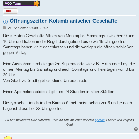
Offline
Öffnungszeiten Kolumbianischer Geschäfte
B
29. September 2009, 20:02
e
i
Die meisten Geschäfte öffnen von Montag bis Samstags zwischen 9 und
t
10 Uhr und haben in der Regel durchgehend bis etwa 19 Uhr geöffnet.
r
a
Sonntags haben viele geschlossen und die wenigen die öffnen schließen
g
gegen Mittag.
Eine Ausnahme sind die großen Supermärkte wie z.B. Exito oder Ley, die
öffnen Montag bis Samstag und auch Sonntags und Feiertagen von 8 bis
20 Uhr.
Von Stadt zu Stadt gibt es kleine Unterschiede.
Einen Apothekennotdienst gibt es 24 Stunden in allen Städten.
Die typische Tienda in den Barrios öffnet meist schon vor 6 und je nach
Lage ist diese bis 22 Uhr geöffnet.
Du bist mit unserer Hilfe zufrieden! Dann hilf bitte mit einer kleinen »
Spende
« Danke und Vergelt's
Gott!