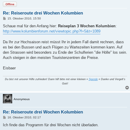
Offline
Re: Reiseroute drei Wochen Kolumbien
B
15. Oktober 2010, 15:50
e
i
Schaue mal für den Anfang hier:
Reiseplan 3 Wochen Kolumbien
:
t
http://www.kolumbienforum.net/viewtopic.php?f=5&t=1089
r
a
g
Da Ihr zur Hochsaison reist müsst Ihr in jedem Fall damit rechnen, dass
es bei den Bussen und auch Flügen zu Wartezeiten kommen kann. Auf
den Strassen wird besonders zu Ende der Schulferien "die Hölle" los sein.
Auch steigen in den meisten Touristenzentren die Preise.
Eisbaer
Du bist mit unserer Hilfe zufrieden! Dann hilf bitte mit einer kleinen »
Spende
« Danke und Vergelt's
Gott!
Anonymous
Re: Reiseroute drei Wochen Kolumbien
B
16. Oktober 2010, 02:17
e
i
Ich finde das Programm für drei Wochen nicht überladen.
t