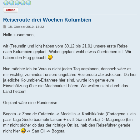
Offline
Reiseroute drei Wochen Kolumbien
B
15. Oktober 2010, 13:22
e
i
Hallo zusammen,
t
r
a
wir (Freundin und ich) haben vom 30.12 bis 21.01 unsere erste Reise
g
nach Kolumbien geplant. Wobei geplant wohl etwas übertrieben ist: Wir
haben den Flug gebucht
Nun möchte ich im Voraus nicht jeden Tag verplanen, dennoch wäre es
mir wichtig, zumindest unsere ungefähre Reiseroute abzustecken. Da hier
ja etliche Kolumbien-Erfahrere hier sind, würde ich gerne eure
Einschätzung über die Machbarkeit hören. Wir wollen nicht durch das
Land hetzen!
Geplant wäre eine Rundereise:
Bogota -> Zona de Cafeteria -> Medellin -> Karibikküste (Cartagena + ein
paar Tage Seele baumeln lassen + evtl. Santa Marta) -> Magangue (bin
mir nicht sicher ob das der richtige Ort ist, hab den Reiseführer gerade
nicht hier
-> San Gil -> Bogota