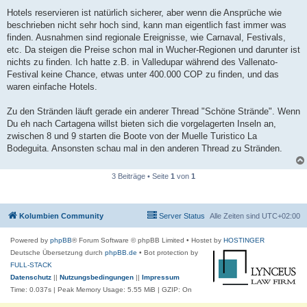
r
a
Hotels reservieren ist natürlich sicherer, aber wenn die Ansprüche wie
g
beschrieben nicht sehr hoch sind, kann man eigentlich fast immer was
finden. Ausnahmen sind regionale Ereignisse, wie Carnaval, Festivals,
etc. Da steigen die Preise schon mal in Wucher-Regionen und darunter ist
nichts zu finden. Ich hatte z.B. in Valledupar während des Vallenato-
Festival keine Chance, etwas unter 400.000 COP zu finden, und das
waren einfache Hotels.
Zu den Stränden läuft gerade ein anderer Thread "Schöne Strände". Wenn
Du eh nach Cartagena willst bieten sich die vorgelagerten Inseln an,
zwischen 8 und 9 starten die Boote von der Muelle Turistico La
Bodeguita. Ansonsten schau mal in den anderen Thread zu Stränden.
3 Beiträge • Seite
1
von
1
Kolumbien Community
Server Status
Alle Zeiten sind
UTC+02:00
Powered by
phpBB
® Forum Software © phpBB Limited
• Hostet by
HOSTINGER
Deutsche Übersetzung durch
phpBB.de
• Bot protection by
FULL-STACK
Datenschutz
||
Nutzungsbedingungen
||
Impressum
Time: 0.037s
| Peak Memory Usage: 5.55 MiB | GZIP: On