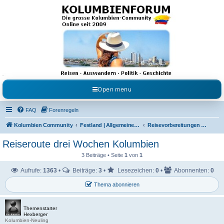
Kolumbienforum - Das
grosse Forum der
Freunde Kolumbiens
Reisen, Auswandern, Kultur, Politik, Geschichte und Visum in Kolumbien und Venezuela.
Austausch, Erfahrungen und Gemeinschaft im Kolumbienforum
Open menu
FAQ
Forenregeln
Kolumbien Community
Festland | Allgemeine Fragen
Reisevorbereitungen & Reiseerfahrungen
Reiseroute drei Wochen Kolumbien
3 Beiträge • Seite
1
von
1
Aufrufe:
1363
•
Beiträge:
3
•
Lesezeichen:
0
•
Abonnenten:
0
Thema abonnieren
Themenstarter
Hexberger
Kolumbien-Neuling