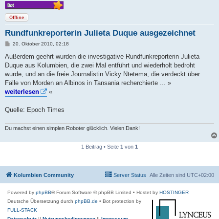
Offline
Rundfunkreporterin Julieta Duque ausgezeichnet
B
20. Oktober 2010, 02:18
e
i
Außerdem geehrt wurden die investigative Rundfunkreporterin Julieta
t
Duque aus Kolumbien, die zwei Mal entführt und wiederholt bedroht
r
a
wurde, und an die freie Journalistin Vicky Ntetema, die verdeckt über
g
Fälle von Morden an Albinos in Tansania recherchierte ... »
weiterlesen
«
Quelle: Epoch Times
Du machst einen simplen Roboter glücklich. Vielen Dank!
1 Beitrag • Seite
1
von
1
Kolumbien Community
Server Status
Alle Zeiten sind
UTC+02:00
Powered by
phpBB
® Forum Software © phpBB Limited
• Hostet by
HOSTINGER
Deutsche Übersetzung durch
phpBB.de
• Bot protection by
FULL-STACK
Datenschutz
||
Nutzungsbedingungen
||
Impressum