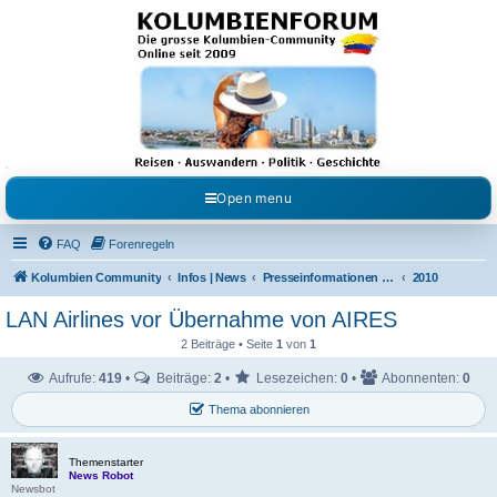
Kolumbienforum - Das
grosse Forum der
Freunde Kolumbiens
Reisen, Auswandern, Kultur, Politik, Geschichte und Visum in Kolumbien und Venezuela.
Austausch, Erfahrungen und Gemeinschaft im Kolumbienforum
Open menu
FAQ
Forenregeln
Kolumbien Community
Infos | News
Presseinformationen & Neuigkeiten
2010
LAN Airlines vor Übernahme von AIRES
2 Beiträge • Seite
1
von
1
Aufrufe:
419
•
Beiträge:
2
•
Lesezeichen:
0
•
Abonnenten:
0
Thema abonnieren
Themenstarter
News Robot
Newsbot