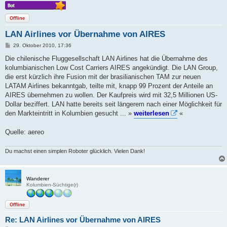
Offline
LAN Airlines vor Übernahme von AIRES
B
29. Oktober 2010, 17:36
e
i
Die chilenische Fluggesellschaft LAN Airlines hat die Übernahme des
t
kolumbianischen Low Cost Carriers AIRES angekündigt. Die LAN Group,
r
a
die erst kürzlich ihre Fusion mit der brasilianischen TAM zur neuen
g
LATAM Airlines bekanntgab, teilte mit, knapp 99 Prozent der Anteile an
AIRES übernehmen zu wollen. Der Kaufpreis wird mit 32,5 Millionen US-
Dollar beziffert. LAN hatte bereits seit längerem nach einer Möglichkeit für
den Markteintritt in Kolumbien gesucht ... »
weiterlesen
«
Quelle: aereo
Du machst einen simplen Roboter glücklich. Vielen Dank!
Wanderer
Kolumbien-Süchtige(r)
Offline
Re: LAN Airlines vor Übernahme von AIRES