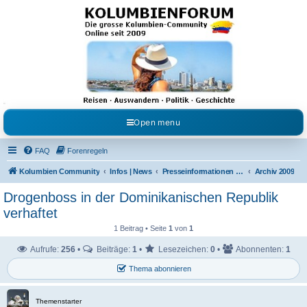
Kolumbienforum - Das
grosse Forum der
Freunde Kolumbiens
Reisen, Auswandern, Kultur, Politik, Geschichte und Visum in Kolumbien und Venezuela.
Austausch, Erfahrungen und Gemeinschaft im Kolumbienforum
Open menu
FAQ
Forenregeln
Kolumbien Community
Infos | News
Presseinformationen & Neuigkeiten
Archiv 2009
Drogenboss in der Dominikanischen Republik
verhaftet
1 Beitrag • Seite
1
von
1
Aufrufe:
256
•
Beiträge:
1
•
Lesezeichen:
0
•
Abonnenten:
1
Thema abonnieren
Themenstarter