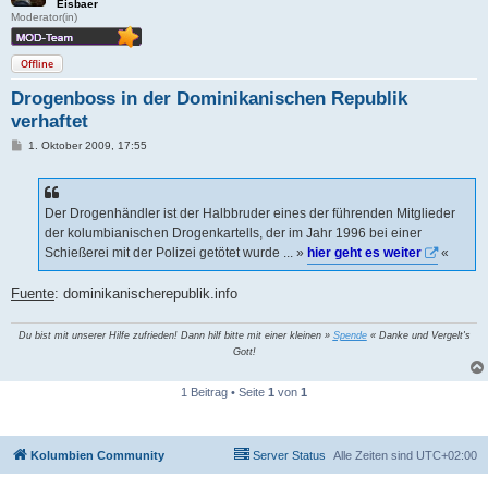
Eisbaer
Moderator(in)
Offline
Drogenboss in der Dominikanischen Republik
verhaftet
B
1. Oktober 2009, 17:55
e
i
t
r
a
Der Drogenhändler ist der Halbbruder eines der führenden Mitglieder
g
der kolumbianischen Drogenkartells, der im Jahr 1996 bei einer
Schießerei mit der Polizei getötet wurde ... »
hier geht es weiter
«
Fuente
: dominikanischerepublik.info
Du bist mit unserer Hilfe zufrieden! Dann hilf bitte mit einer kleinen »
Spende
« Danke und Vergelt's
Gott!
1 Beitrag • Seite
1
von
1
Kolumbien Community
Server Status
Alle Zeiten sind
UTC+02:00