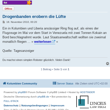
Offline
Drogenbanden erobern die Lüfte
B
18. November 2010, 00:20
e
i
Ein in Kolumbien und Liberia ansässiger Ring flog auf, als eines der
t
Flugzeuge im Mai vor dem Start in Venezuela mit zwei Tonnen Kokain an
r
a
Bord beschlagnahmt wurde. Laut Staatsanwaltschaft wollten sie zweimal
g
monatlich fliegen ... »
weiterlesen
«
Quelle: Tagesanzeiger
Du machst einen simplen Roboter glücklich. Vielen Dank!
1 Beitrag • Seite
1
von
1
Kolumbien Community
Server Status
Alle Zeiten sind
UTC+02:00
Powered by
phpBB
® Forum Software © phpBB Limited
• Hostet by
HOSTINGER
Deutsche Übersetzung durch
phpBB.de
• Bot protection by
FULL-STACK
Datenschutz
||
Nutzungsbedingungen
||
Impressum
Time: 0.067s
| Peak Memory Usage: 5.55 MiB | GZIP: On