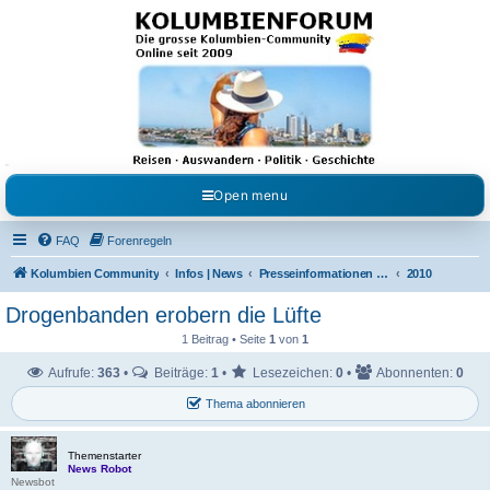
Kolumbienforum - Das
grosse Forum der
Freunde Kolumbiens
Reisen, Auswandern, Kultur, Politik, Geschichte und Visum in Kolumbien und Venezuela.
Austausch, Erfahrungen und Gemeinschaft im Kolumbienforum
Open menu
FAQ
Forenregeln
Kolumbien Community
Infos | News
Presseinformationen & Neuigkeiten
2010
Drogenbanden erobern die Lüfte
1 Beitrag • Seite
1
von
1
Aufrufe:
363
•
Beiträge:
1
•
Lesezeichen:
0
•
Abonnenten:
0
Thema abonnieren
Themenstarter
News Robot
Newsbot