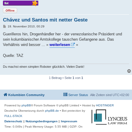
Offline
Chávez und Santos mit netter Geste
B
19. November 2010, 00:29
e
i
Guerilleros hin, Drogenhändler her - der venezolanische Präsident und
t
sein kolumbianischer Amtskollege tauschen Gefangene aus. Das
r
a
Verhältnis wird besser ... »
weiterlesen
«
g
Quelle: TAZ
Du machst einen simplen Roboter glücklich. Vielen Dank!
1 Beitrag • Seite
1
von
1
Kolumbien Community
Server Status
Alle Zeiten sind
UTC+02:00
Powered by
phpBB
® Forum Software © phpBB Limited
• Hostet by
HOSTINGER
Deutsche Übersetzung durch
phpBB.de
• Bot protection by
FULL-STACK
Datenschutz
||
Nutzungsbedingungen
||
Impressum
Time: 0.049s
| Peak Memory Usage: 5.55 MiB | GZIP: On