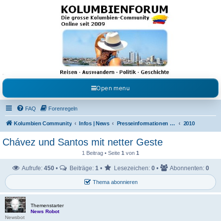
Kolumbienforum - Das
grosse Forum der
Freunde Kolumbiens
Reisen, Auswandern, Kultur, Politik, Geschichte und Visum in Kolumbien und Venezuela.
Austausch, Erfahrungen und Gemeinschaft im Kolumbienforum
Open menu
FAQ
Forenregeln
Kolumbien Community
Infos | News
Presseinformationen & Neuigkeiten
2010
Chávez und Santos mit netter Geste
1 Beitrag • Seite
1
von
1
Aufrufe:
450
•
Beiträge:
1
•
Lesezeichen:
0
•
Abonnenten:
0
Thema abonnieren
Themenstarter
News Robot
Newsbot