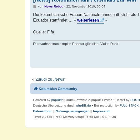
B
von
News Robot
»
22. November 2010, 00:04
e
i
Die kolumbianische Frauen-Nationalmannschaft steht als 1
t
Ecuador stattfindet ... »
weiterlesen
«
r
a
g
Quelle: Fifa
Du machst einen simplen Roboter glücklich. Vielen Dank!
Zurück zu „News“
Kolumbien Community
Powered by
phpBB
® Forum Software © phpBB Limited
• Hostet by
HOST
Deutsche Übersetzung durch
phpBB.de
• Bot protection by
FULL-STACK
Datenschutz
||
Nutzungsbedingungen
||
Impressum
Time: 0.053s
| Peak Memory Usage: 5.58 MiB | GZIP: On