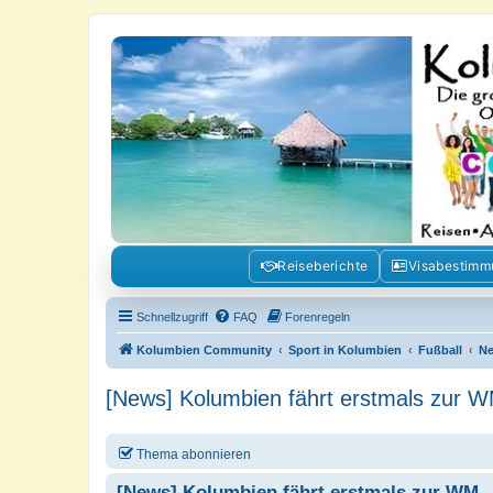
Kolumbienforum - Das grosse Foru
Reisen, Auswandern, Kultur, Politik, Geschichte und Visum in Kolumb
Reiseberichte
Visabestim
Schnellzugriff
FAQ
Forenregeln
Kolumbien Community
Sport in Kolumbien
Fußball
N
[News] Kolumbien fährt erstmals zur 
Thema abonnieren
[News] Kolumbien fährt erstmals zur WM