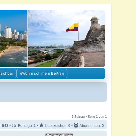
Nachbar
Wohin soll mein Beitrag
1 Beitrag • Seite
1
von
1
e:
543
•
Beiträge:
1
•
Lesezeichen:
0
•
Abonnenten:
0