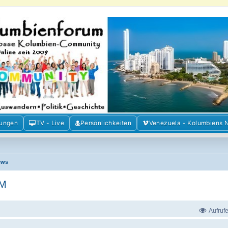
m der Freunde Kolumbiens
ien und Venezuela. Austausch, Erfahrungen und Gemeinschaft im Kolumbienforum
mungen
TV - Live
Persönlichkeiten
Venezuela - Kolumbiens 
ews
WM
Aufruf