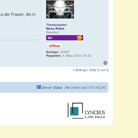
a der Frauen, die in
Themenstarter
News Robot
Newsbot
Offline
Beiträge:
16428
Registriert:
3. März 2010, 03:16
N
a
1 Beitrag • Seite
1
von
1
c
h
o
b
Server Status
Alle Zeiten sind
UTC+02:00
e
n