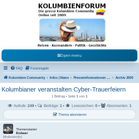
Kolumbienforum - Das
grosse Forum der
Freunde Kolumbiens
Reisen, Auswandern, Kultur, Politik, Geschichte und Visum in Kolumbien und Venezuela.
Austausch, Erfahrungen und Gemeinschaft im Kolumbienforum
Open menu
FAQ
Forenregeln
Kolumbien Community
Infos | News
Presseinformationen & Neuigkeiten
Archiv 2009
Kolumbianer veranstalten Cyber-Trauerfeiern
1 Beitrag • Seite
1
von
1
Aufrufe:
249
•
Beiträge:
1
•
Lesezeichen:
0
•
Abonnenten:
1
Thema abonnieren
Themenstarter
Eisbaer
Moderator(in)