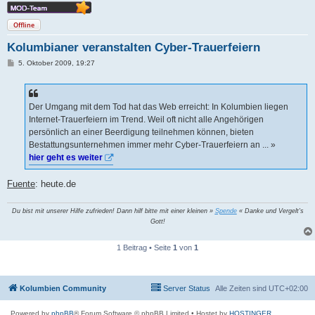
Offline
Kolumbianer veranstalten Cyber-Trauerfeiern
B
5. Oktober 2009, 19:27
e
i
t
r
a
Der Umgang mit dem Tod hat das Web erreicht: In Kolumbien liegen
g
Internet-Trauerfeiern im Trend. Weil oft nicht alle Angehörigen
persönlich an einer Beerdigung teilnehmen können, bieten
Bestattungsunternehmen immer mehr Cyber-Trauerfeiern an ... »
hier geht es weiter
Fuente
: heute.de
Du bist mit unserer Hilfe zufrieden! Dann hilf bitte mit einer kleinen »
Spende
« Danke und Vergelt's
Gott!
1 Beitrag • Seite
1
von
1
Kolumbien Community
Server Status
Alle Zeiten sind
UTC+02:00
Powered by
phpBB
® Forum Software © phpBB Limited
• Hostet by
HOSTINGER