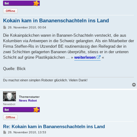
Offline
Kokain kam in Bananenschachteln ins Land
B
26. November 2010, 00:04
e
i
Die Kokainpäckchen waren in Bananen-Schachteln versteckt, die aus
t
Kolumbien via Antwerpen in die Schweiz gelangten. Als ein Mitarbeiter der
r
a
Firma Steffen-Ris in Utzendorf BE routinemässig den Reifegrad der in
g
zwei Schichten gelagerten Bananen überprüfte, stiess er in der unteren
Schicht auf grüne Plastikpäckchen ... »
weiterlesen
«
Quelle: Blick
Du machst einen simplen Roboter glücklich. Vielen Dank!
Themenstarter
News Robot
Newsbot
Offline
Re: Kokain kam in Bananenschachteln ins Land
B
26. November 2010, 13:53
e