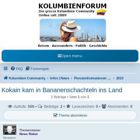
Kolumbienforum - Das
grosse Forum der
Freunde Kolumbiens
Reisen, Auswandern, Kultur, Politik, Geschichte und Visum in Kolumbien und Venezuela.
Austausch, Erfahrungen und Gemeinschaft im Kolumbienforum
Open menu
FAQ
Forenregeln
Kolumbien Community
Infos | News
Presseinformationen & Neuigkeiten
2010
Kokain kam in Bananenschachteln ins Land
2 Beiträge • Seite
1
von
1
Aufrufe:
566
•
Beiträge:
2
•
Lesezeichen:
0
•
Abonnenten:
0
Thema abonnieren
Themenstarter
News Robot
Newsbot