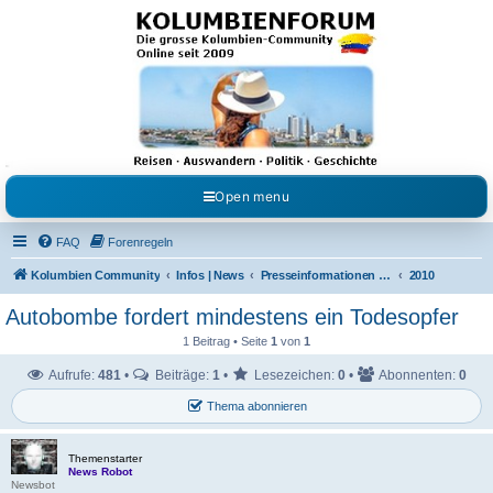
Kolumbienforum - Das
grosse Forum der
Freunde Kolumbiens
Reisen, Auswandern, Kultur, Politik, Geschichte und Visum in Kolumbien und Venezuela.
Austausch, Erfahrungen und Gemeinschaft im Kolumbienforum
Open menu
FAQ
Forenregeln
Kolumbien Community
Infos | News
Presseinformationen & Neuigkeiten
2010
Autobombe fordert mindestens ein Todesopfer
1 Beitrag • Seite
1
von
1
Aufrufe:
481
•
Beiträge:
1
•
Lesezeichen:
0
•
Abonnenten:
0
Thema abonnieren
Themenstarter
News Robot
Newsbot