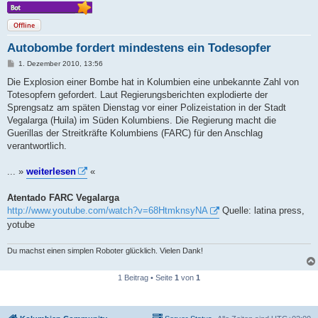
Offline
Autobombe fordert mindestens ein Todesopfer
B
1. Dezember 2010, 13:56
e
i
Die Explosion einer Bombe hat in Kolumbien eine unbekannte Zahl von
t
Totesopfern gefordert. Laut Regierungsberichten explodierte der
r
a
Sprengsatz am späten Dienstag vor einer Polizeistation in der Stadt
g
Vegalarga (Huila) im Süden Kolumbiens. Die Regierung macht die
Guerillas der Streitkräfte Kolumbiens (FARC) für den Anschlag
verantwortlich.
... »
weiterlesen
«
Atentado FARC Vegalarga
http://www.youtube.com/watch?v=68HtmknsyNA
Quelle: latina press,
yotube
Du machst einen simplen Roboter glücklich. Vielen Dank!
1 Beitrag • Seite
1
von
1