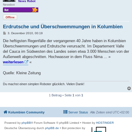
News Robot
Newsbot
Offline
Erdrutsche und Überschwemmungen in Kolumbien
B
3. Dezember 2010, 00:19
e
i
Die heftigsten Regenfälle der vergangenen 40 Jahre haben in Kolumbien
t
Überschwemmungen und Erdrutsche verursacht. Im Departement Valle
r
a
del Cauca im Südwesten des Landes seien etwa 3.000 Menschen von der
g
Außenwelt abgeschnitten. Hochwasser in dem Fluss Nima ... »
weiterlesen
«
Quelle: Kleine Zeitung
Du machst einen simplen Roboter glücklich. Vielen Dank!
1 Beitrag • Seite
1
von
1
Kolumbien Community
Server Status
Alle Zeiten sind
UTC+02:00
Powered by
phpBB
® Forum Software © phpBB Limited
• Hostet by
HOSTINGER
Deutsche Übersetzung durch
phpBB.de
• Bot protection by