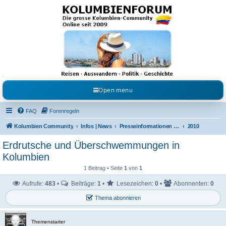
Kolumbienforum - Das
grosse Forum der
Freunde Kolumbiens
Reisen, Auswandern, Kultur, Politik, Geschichte und Visum in Kolumbien und Venezuela.
Austausch, Erfahrungen und Gemeinschaft im Kolumbienforum
Open menu
FAQ
Forenregeln
Kolumbien Community
Infos | News
Presseinformationen & Neuigkeiten
2010
Erdrutsche und Überschwemmungen in
Kolumbien
1 Beitrag • Seite
1
von
1
Aufrufe:
483
•
Beiträge:
1
•
Lesezeichen:
0
•
Abonnenten:
0
Thema abonnieren
Themenstarter