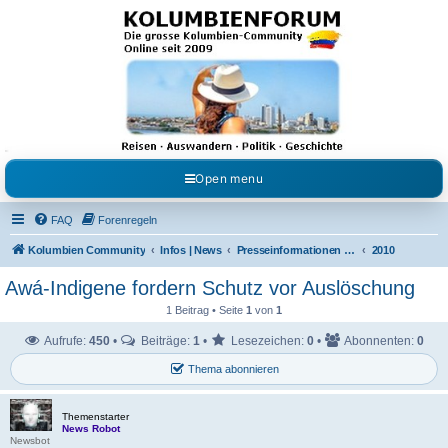
Kolumbienforum - Das
grosse Forum der
Freunde Kolumbiens
Reisen, Auswandern, Kultur, Politik, Geschichte und Visum in Kolumbien und Venezuela.
Austausch, Erfahrungen und Gemeinschaft im Kolumbienforum
Open menu
FAQ
Forenregeln
Kolumbien Community
Infos | News
Presseinformationen & Neuigkeiten
2010
Awá-Indigene fordern Schutz vor Auslöschung
1 Beitrag • Seite
1
von
1
Aufrufe:
450
•
Beiträge:
1
•
Lesezeichen:
0
•
Abonnenten:
0
Thema abonnieren
Themenstarter
News Robot
Newsbot