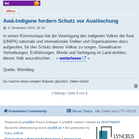
Offline
Awá-Indigene fordern Schutz vor Auslöschung
B
9. Dezember 2010, 16:18
e
i
In einem Kommunique hat die Vereinigung des indigenen Volkes der Awá
t
(UNIPA) nationale und internationale Stellen und Organisationen dazu
r
a
aufgerufen, für den Schutz dieses Volkes zu sorgen. Gewaltsame
g
Vertreibungen, Entführungen, Morde und Verfolgung im Land drohten,
dieses Volk auszulöschen ... »
weiterlesen
«
Quelle: Womblog
Du machst einen simplen Roboter glücklich. Vielen Dank!
1 Beitrag • Seite
1
von
1
Kolumbien Community
Server Status
Alle Zeiten sind
UTC+02:00
Powered by
phpBB
® Forum Software © phpBB Limited
• Hostet by
HOSTINGER
Deutsche Übersetzung durch
phpBB.de
• Bot protection by
FULL-STACK
Datenschutz
||
Nutzungsbedingungen
||
Impressum