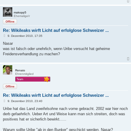
makopp5
Ehemalige/r
Offline
Re: Wikileaks wirft Licht auf erfolglose Schweizer ...
B
9. Dezember 2010, 17:35
e
i
Nasar
t
was ist falsch oder unehrlich, wenn Uribe versucht hat geheime
r
a
Freidensverhandlung zu machen?
g
Renato
Ehrenmitglied
Offline
Re: Wikileaks wirft Licht auf erfolglose Schweizer ...
B
9. Dezember 2010, 23:40
e
i
Uribe hat das Land zweifelsohne nach vorne gebracht. 2002 war hier noch
t
derb gefaehrlich. Ueber Art und Weise kann man sich streiten, doch was
r
a
positives hat er sicherlich bewirkt......
g
Warum sollte Uribe "ab in den Bunker" geschickt werden, Nasar?