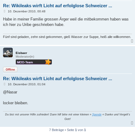
Re: Wikileaks wirft Licht auf erfolglose Schweizer ...
B
10. Dezember 2010, 00:48
e
i
Habe in meiner Familie grossen Ärger weil die mitbekommen haben was
t
ich hier zu Uribe geschrieben habe.
r
a
g
Fünf sind geladen, zehn sind gekommen, gieß Wasser zur Suppe, heiß alle willkommen.
Eisbaer
Moderator(in)
Offline
Re: Wikileaks wirft Licht auf erfolglose Schweizer ...
B
10. Dezember 2010, 01:04
e
i
@Nasar
t
r
a
locker bleiben.
g
Du bist mit unserer Hilfe zufrieden! Dann hilf bitte mit einer kleinen »
Spende
« Danke und Vergelt's
Gott!
7 Beiträge • Seite
1
von
1