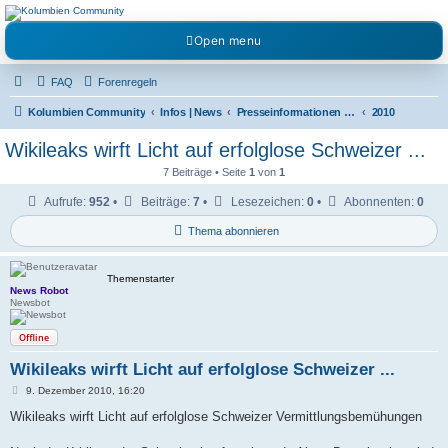
Kolumbienforum - Das
Open menu
grosse Forum der
Freunde Kolumbiens
FAQ
Forenregeln
Reisen, Auswandern, Kultur, Politik, Geschichte und Visum in Kolumbien und Venezuela.
Austausch, Erfahrungen und Gemeinschaft im Kolumbienforum
Kolumbien Community
Infos | News
Presseinformationen & Neuigkeiten
2010
Wikileaks wirft Licht auf erfolglose Schweizer ...
7 Beiträge • Seite
1
von
1
Aufrufe:
952
•
Beiträge:
7
•
Lesezeichen:
0
•
Abonnenten:
0
Thema abonnieren
Themenstarter
News Robot
Newsbot
Offline
Wikileaks wirft Licht auf erfolglose Schweizer ...
B
9. Dezember 2010, 16:20
e
i
Wikileaks wirft Licht auf erfolglose Schweizer Vermittlungsbemühungen
t
r