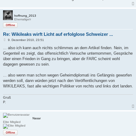
hoffnung_2013
Ehemalige/r
Offline
Re: Wikileaks wirft Licht auf erfolglose Schweizer ...
B
9. Dezember 2010, 23:51
e
i
... also ich kann auch nichts schlimmes an dem Artikel finden. Nein, im
t
Gegenteil es zeigt, das offensichtlich Versuche unternommen, Gespräche
r
a
über einen Frieden in Gang zu bringen, aber dir FARC scheint wohl
g
dagegen gewesen zu sein.
... also wenn man schon wegen Geheimdiplomati ins Gefängnis geworfen
werden soll, dann würden jetzt nach den Veröffentlichungen von
WIKILEAKS, fast alle wichtigen Politiker von rechts und links dort landen.
Gruß
P.
Nasar
Elite Mitglied
Offline