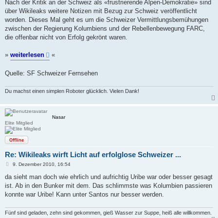
a
Nach der Kritik an der Schweiz als «frustrierende Alpen-Demokratie» sind
g
über Wikileaks weitere Notizen mit Bezug zur Schweiz veröffentlicht
worden. Dieses Mal geht es um die Schweizer Vermittlungsbemühungen
zwischen der Regierung Kolumbiens und der Rebellenbewegung FARC,
die offenbar nicht von Erfolg gekrönt waren.
»
weiterlesen
«
Quelle: SF Schweizer Fernsehen
Du machst einen simplen Roboter glücklich. Vielen Dank!
Nasar
Elite Mitglied
Offline
Re: Wikileaks wirft Licht auf erfolglose Schweizer ...
B
9. Dezember 2010, 16:54
e
i
da sieht man doch wie ehrlich und aufrichtig Uribe war oder besser gesagt
t
ist. Ab in den Bunker mit dem. Das schlimmste was Kolumbien passieren
r
a
konnte war Uribe! Kann unter Santos nur besser werden.
g
Fünf sind geladen, zehn sind gekommen, gieß Wasser zur Suppe, heiß alle willkommen.