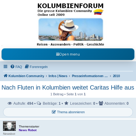
Kolumbienforum - Das
grosse Forum der
Freunde Kolumbiens
Reisen, Auswandern, Kultur, Politik, Geschichte und Visum in Kolumbien und Venezuela.
Austausch, Erfahrungen und Gemeinschaft im Kolumbienforum
Open menu
FAQ
Forenregeln
Kolumbien Community
Infos | News
Presseinformationen & Neuigkeiten
2010
Nach Fluten in Kolumbien weitet Caritas Hilfe aus
1 Beitrag • Seite
1
von
1
Aufrufe:
494
•
Beiträge:
1
•
Lesezeichen:
0
•
Abonnenten:
0
Thema abonnieren
Themenstarter
News Robot
Newsbot