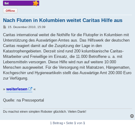
Offline
Nach Fluten in Kolumbien weitet Caritas Hilfe aus
B
15. Dezember 2010, 15:39
e
i
Caritas international weitet die Nothilfe für die Flutopfer in Kolumbien mit
t
Unterstützung des Auswärtigen Amtes aus. Das Hilfswerk der deutschen
r
a
Caritas reagiert damit auf die Zuspitzung der Lage in den
g
Katastrophengebieten. Derzeit sind rund 200 kolumbianische Caritas-
Mitarbeiter und Freiwillige im Einsatz, die 11.000 Betroffene u. a. mit
Lebensmitteln versorgen. Diese Hilfe wird nun auf weitere 10.000
Menschen ausgeweitet. Für die Versorgung mit Matratzen, Hängematten,
Kochgeschirr und Hygieneartikeln stellt das Auswärtige Amt 200.000 Euro
zur Verfügung.
»
weiterlesen
«
Quelle: na Presseportal
Du machst einen simplen Roboter glücklich. Vielen Dank!
1 Beitrag • Seite
1
von
1