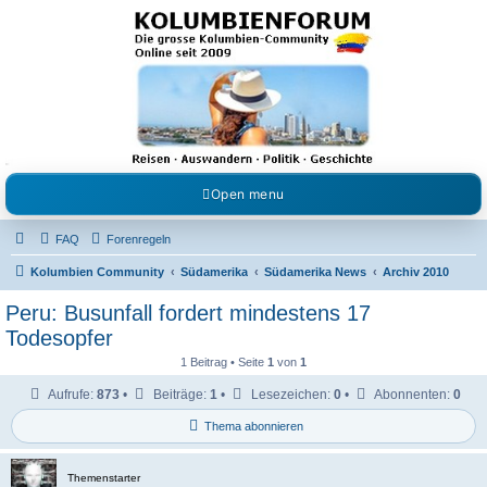
Kolumbienforum - Das
grosse Forum der
Freunde Kolumbiens
Reisen, Auswandern, Kultur, Politik, Geschichte und Visum in Kolumbien und Venezuela.
Austausch, Erfahrungen und Gemeinschaft im Kolumbienforum
Open menu
FAQ
Forenregeln
Kolumbien Community
Südamerika
Südamerika News
Archiv 2010
Peru: Busunfall fordert mindestens 17
Todesopfer
1 Beitrag • Seite
1
von
1
Aufrufe:
873
•
Beiträge:
1
•
Lesezeichen:
0
•
Abonnenten:
0
Thema abonnieren
Themenstarter