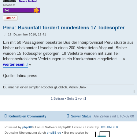
News Robot
Newsbot
Offline
Peru: Busunfall fordert mindestens 17 Todesopfer
B
18. Dezember 2010, 13:41
e
i
Ein mit 50 Passagieren besetzter Bus der Interprovincial Peru stürzte aus
t
bisher unbekannter Ursache in einen 200 Meter tiefen Abgrund. Bisher
r
a
wurden 15 Todesopfer geborgen, 18 Verletzte wurden mit zum Teil
g
lebensbedrohlichen Verletzungen in ein Krankenhaus eingeliefert ... »
weiterlesen
«
Quelle: latina press
Du machst einen simplen Roboter glücklich. Vielen Dank!
1 Beitrag • Seite
1
von
1
Kolumbien Community
Server Status
Alle Zeiten sind
UTC+02:00
Powered by
phpBB
® Forum Software © phpBB Limited
• Hostet by
HOSTINGER
Deutsche Übersetzung durch
phpBB.de
• Bot protection by