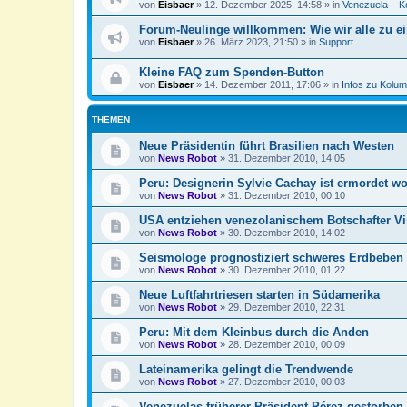
von
Eisbaer
»
12. Dezember 2025, 14:58
» in
Venezuela – K
Forum-Neulinge willkommen: Wie wir alle zu e
von
Eisbaer
»
26. März 2023, 21:50
» in
Support
Kleine FAQ zum Spenden-Button
von
Eisbaer
»
14. Dezember 2011, 17:06
» in
Infos zu Kolum
THEMEN
Neue Präsidentin führt Brasilien nach Westen
von
News Robot
»
31. Dezember 2010, 14:05
Peru: Designerin Sylvie Cachay ist ermordet w
von
News Robot
»
31. Dezember 2010, 00:10
USA entziehen venezolanischem Botschafter V
von
News Robot
»
30. Dezember 2010, 14:02
Seismologe prognostiziert schweres Erdbeben f
von
News Robot
»
30. Dezember 2010, 01:22
Neue Luftfahrtriesen starten in Südamerika
von
News Robot
»
29. Dezember 2010, 22:31
Peru: Mit dem Kleinbus durch die Anden
von
News Robot
»
28. Dezember 2010, 00:09
Lateinamerika gelingt die Trendwende
von
News Robot
»
27. Dezember 2010, 00:03
Venezuelas früherer Präsident Pérez gestorben