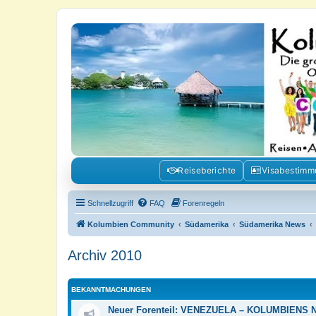
Kolumbienforum - Das grosse Foru
Reisen, Auswandern, Kultur, Politik, Geschichte und Visum in Kolumb
Reiseberichte
Visabestim
Schnellzugriff
FAQ
Forenregeln
Kolumbien Community
Südamerika
Südamerika News
Archiv 2010
BEKANNTMACHUNGEN
Neuer Forenteil: VENEZUELA – KOLUMBIENS