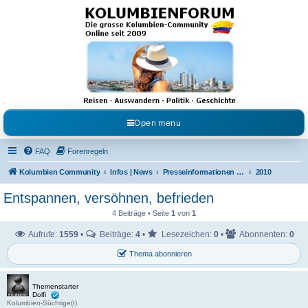
Kolumbienforum - Das
grosse Forum der
Freunde Kolumbiens
Reisen, Auswandern, Kultur, Politik, Geschichte und Visum in Kolumbien und Venezuela.
Austausch, Erfahrungen und Gemeinschaft im Kolumbienforum
Open menu
FAQ
Forenregeln
Kolumbien Community
Infos | News
Presseinformationen & Neuigkeiten
2010
Entspannen, versöhnen, befrieden
4 Beiträge • Seite
1
von
1
Aufrufe:
1559
•
Beiträge:
4
•
Lesezeichen:
0
•
Abonnenten:
0
Thema abonnieren
Themenstarter
Dolfi
Kolumbien-Süchtige(r)