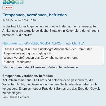
Offline
Entspannen, versöhnen, befrieden
B
28. Dezember 2010, 10:18
e
i
In der Frankfurter Allgemeinen von heute findet sich ein interessanter
t
Artikel über die aktuelle politische Situation in Kolumbien, der ein recht
r
a
postivies Bild entwirft:.
g
http://www.faz.net/p/Rub867F03D44419425 ... ntent.html
Dieser Beitrag ist nur für eingeloggte Abonnenten der Frankfurter
Allgemeine Zeitung frei zugänglich.
Wegen Verstoß gegen das Copyright wurde er entfernt.
Eisbaer - Moderator
Zitat der Frankfurter Allgemeinen Zeitung für jedermann:
Entspannen, versöhnen, befrieden
Kolumbien atmet auf. Die Farc sind entscheidend geschwächt, die
Wirtschaft blüht, die Beziehungen zu den Nachbarländern haben sich
verbessert. Energisch strebt Präsident Santos an, das Erbe der Gewalt
zu beseitigen.
Von Daniel Deckers
________________________________________________