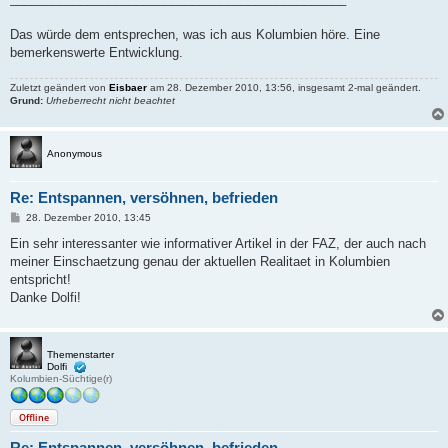
Das würde dem entsprechen, was ich aus Kolumbien höre. Eine
bemerkenswerte Entwicklung.
Zuletzt geändert von
Eisbaer
am 28. Dezember 2010, 13:56, insgesamt 2-mal geändert.
Grund:
Urheberrecht nicht beachtet
Anonymous
Re: Entspannen, versöhnen, befrieden
B
28. Dezember 2010, 13:45
e
i
Ein sehr interessanter wie informativer Artikel in der FAZ, der auch nach
t
meiner Einschaetzung genau der aktuellen Realitaet in Kolumbien
r
a
entspricht!
g
Danke Dolfi!
Themenstarter
Dolfi
Kolumbien-Süchtige(r)
Offline
Re: Entspannen, versöhnen, befrieden