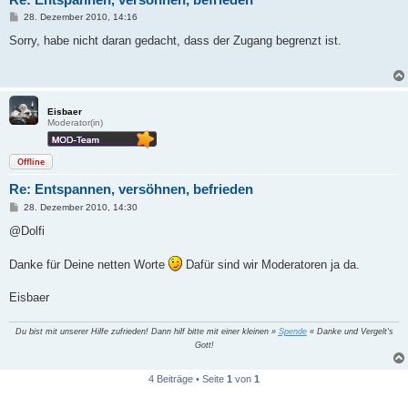
B
28. Dezember 2010, 14:16
e
i
Sorry, habe nicht daran gedacht, dass der Zugang begrenzt ist.
t
r
a
g
Eisbaer
Moderator(in)
Offline
Re: Entspannen, versöhnen, befrieden
B
28. Dezember 2010, 14:30
e
i
@Dolfi
t
r
a
Danke für Deine netten Worte
Dafür sind wir Moderatoren ja da.
g
Eisbaer
Du bist mit unserer Hilfe zufrieden! Dann hilf bitte mit einer kleinen »
Spende
« Danke und Vergelt's
Gott!
4 Beiträge • Seite
1
von
1