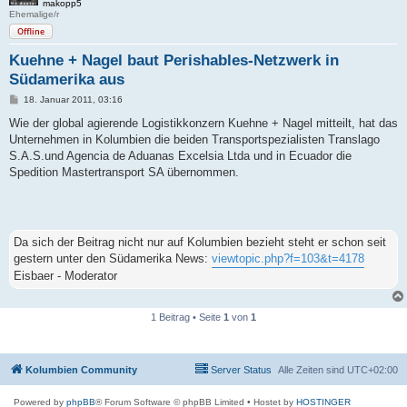
makopp5
Ehemalige/r
Offline
Kuehne + Nagel baut Perishables-Netzwerk in
Südamerika aus
B
18. Januar 2011, 03:16
e
i
Wie der global agierende Logistikkonzern Kuehne + Nagel mitteilt, hat das
t
Unternehmen in Kolumbien die beiden Transportspezialisten Translago
r
a
S.A.S.und Agencia de Aduanas Excelsia Ltda und in Ecuador die
g
Spedition Mastertransport SA übernommen.
Da sich der Beitrag nicht nur auf Kolumbien bezieht steht er schon seit
gestern unter den Südamerika News:
viewtopic.php?f=103&t=4178
Eisbaer - Moderator
1 Beitrag • Seite
1
von
1
Kolumbien Community
Server Status
Alle Zeiten sind
UTC+02:00
Powered by
phpBB
® Forum Software © phpBB Limited
• Hostet by
HOSTINGER