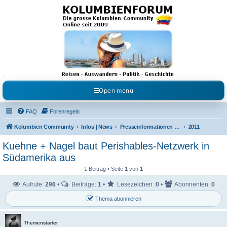
Kolumbienforum - Das
grosse Forum der
Freunde Kolumbiens
Reisen, Auswandern, Kultur, Politik, Geschichte und Visum in Kolumbien und Venezuela.
Austausch, Erfahrungen und Gemeinschaft im Kolumbienforum
Open menu
FAQ
Forenregeln
Kolumbien Community
Infos | News
Presseinformationen & Neuigkeiten
2011
Kuehne + Nagel baut Perishables-Netzwerk in
Südamerika aus
1 Beitrag • Seite
1
von
1
Aufrufe:
296
•
Beiträge:
1
•
Lesezeichen:
0
•
Abonnenten:
0
Thema abonnieren
Themenstarter