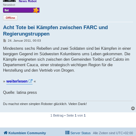
News Robot
Newsbot
Offline
Acht Tote bei Kämpfen zwischen FARC und
Regierungstruppen
B
24. Januar 2011, 00:03
e
i
Mindestens sechs Rebellen und zwei Soldaten sind bei Kämpfen in einer
t
bergigen Gegend im Südwesten Kolumbiens ums Leben gekommen. Die
r
a
Kämpfe ereigneten sich zwischen den Gemeinden Toribio und Caloto im
g
Departement Cauca, einer strategisch wichtigen Region für die
Herstellung und den Vertrieb von Drogen.
»
weiterlesen
«
Quelle: latina press
Du machst einen simplen Roboter glücklich. Vielen Dank!
1 Beitrag • Seite
1
von
1
Kolumbien Community
Server Status
Alle Zeiten sind
UTC+02:00