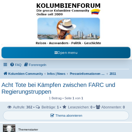
Kolumbienforum - Das
grosse Forum der
Freunde Kolumbiens
Reisen, Auswandern, Kultur, Politik, Geschichte und Visum in Kolumbien und Venezuela.
Austausch, Erfahrungen und Gemeinschaft im Kolumbienforum
Open menu
FAQ
Forenregeln
Kolumbien Community
Infos | News
Presseinformationen & Neuigkeiten
2011
Acht Tote bei Kämpfen zwischen FARC und
Regierungstruppen
1 Beitrag • Seite
1
von
1
Aufrufe:
302
•
Beiträge:
1
•
Lesezeichen:
0
•
Abonnenten:
0
Thema abonnieren
Themenstarter