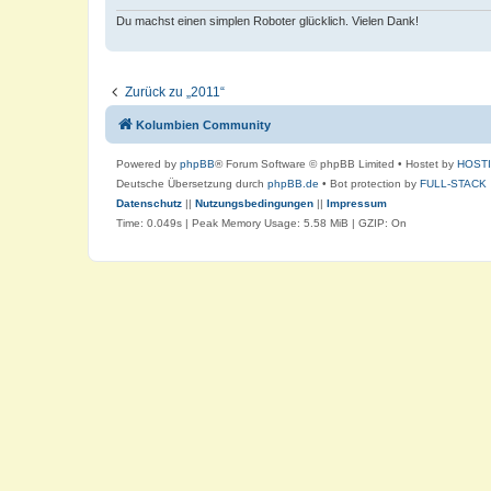
Du machst einen simplen Roboter glücklich. Vielen Dank!
Zurück zu „2011“
Kolumbien Community
Powered by
phpBB
® Forum Software © phpBB Limited
• Hostet by
HOST
Deutsche Übersetzung durch
phpBB.de
• Bot protection by
FULL-STACK
Datenschutz
||
Nutzungsbedingungen
||
Impressum
Time: 0.049s
| Peak Memory Usage: 5.58 MiB | GZIP: On