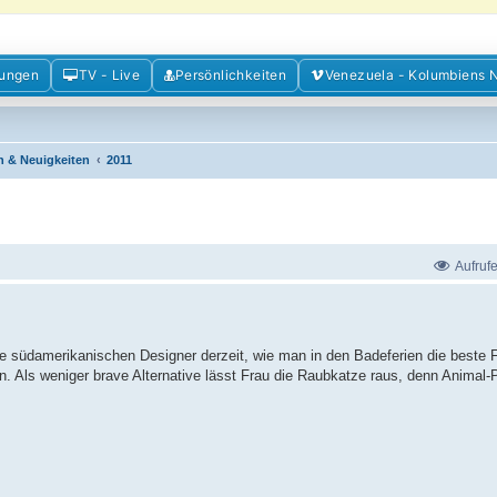
m der Freunde Kolumbiens
mungen
TV - Live
Persönlichkeiten
Venezuela - Kolumbiens 
ien und Venezuela. Austausch, Erfahrungen und Gemeinschaft im Kolumbienforum
n & Neuigkeiten
2011
Aufruf
e südamerikanischen Designer derzeit, wie man in den Badeferien die beste 
 Als weniger brave Alternative lässt Frau die Raubkatze raus, denn Animal-Pr