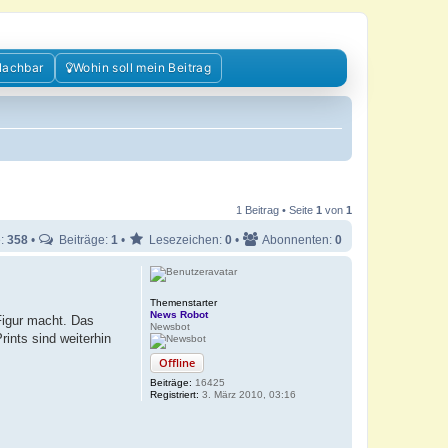
Nachbar
Wohin soll mein Beitrag
1 Beitrag • Seite
1
von
1
e:
358
•
Beiträge:
1
•
Lesezeichen:
0
•
Abonnenten:
0
Themenstarter
News Robot
Figur macht. Das
Newsbot
ints sind weiterhin
Offline
Beiträge:
16425
Registriert:
3. März 2010, 03:16