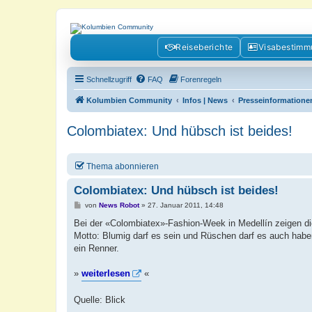
Kolumbienforum - Das grosse Foru
Reiseberichte
Visabestim
Reisen, Auswandern, Kultur, Politik, Geschichte und Visum in Kolumb
Schnellzugriff
FAQ
Forenregeln
Kolumbien Community
Infos | News
Presseinformatione
Colombiatex: Und hübsch ist beides!
Thema abonnieren
Colombiatex: Und hübsch ist beides!
B
von
News Robot
»
27. Januar 2011, 14:48
e
i
Bei der «Colombiatex»-Fashion-Week in Medellín zeigen di
t
Motto: Blumig darf es sein und Rüschen darf es auch haben.
r
a
ein Renner.
g
»
weiterlesen
«
Quelle: Blick